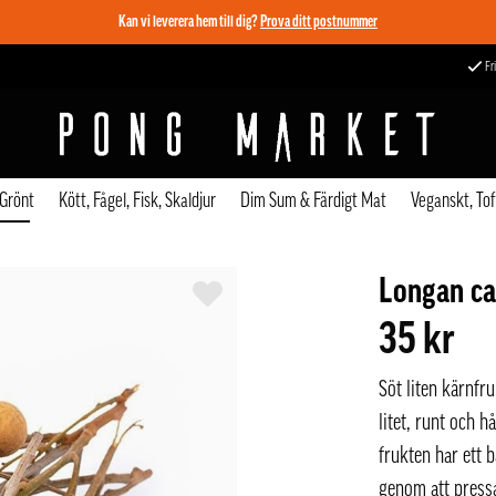
Kan vi leverera hem till dig?
Prova ditt postnummer
Fri
 Grönt
Kött, Fågel, Fisk, Skaldjur
Dim Sum & Färdigt Mat
Veganskt, To
Longan ca
35 kr
Söt liten kärnfr
litet, runt och 
frukten har ett b
genom att press