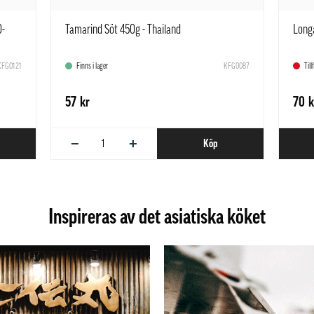
0-
Tamarind Söt 450g - Thailand
Longa
KFG0121
Finns i lager
KFG0087
Til
57 kr
70 k
−
+
Köp
Inspireras av det asiatiska köket