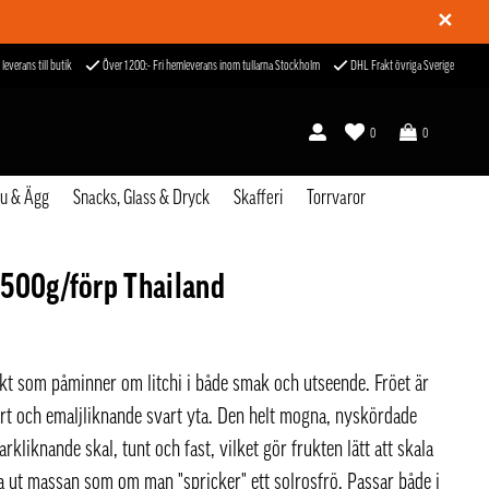
✕
 leverans till butik
Över 1200:- Fri hemleverans inom tullarna Stockholm
DHL Frakt övriga Sverige
0
0
fu & Ägg
Snacks, Glass & Dryck
Skafferi
Torrvaror
500g/förp Thailand
ukt som påminner om litchi i både smak och utseende. Fröet är
hårt och emaljliknande svart yta. Den helt mogna, nyskördade
arkliknande skal, tunt och fast, vilket gör frukten lätt att skala
a ut massan som om man "spricker" ett solrosfrö. Passar både i