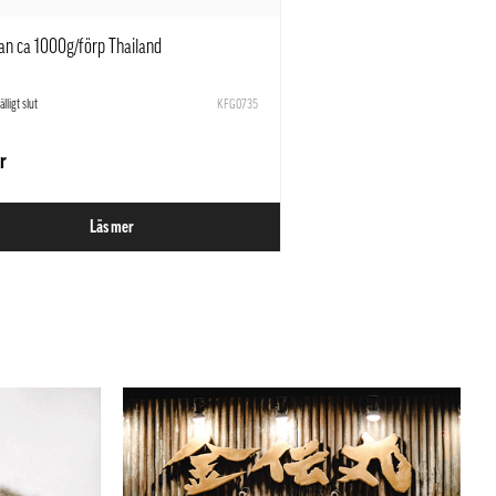
n ca 1000g/förp Thailand
lfälligt slut
KFG0735
r
Läs mer