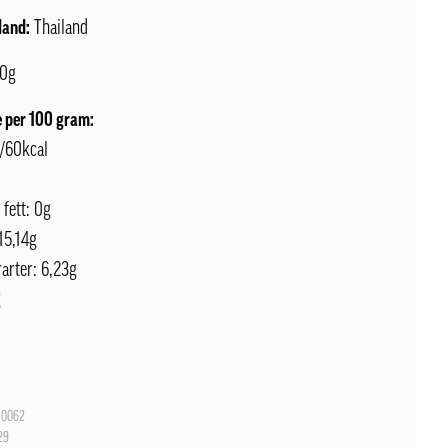
land:
Thailand
0g
 per 100 gram:
J/60kcal
 fett: 0g
15,14g
arter: 6,23g
g
0062
29