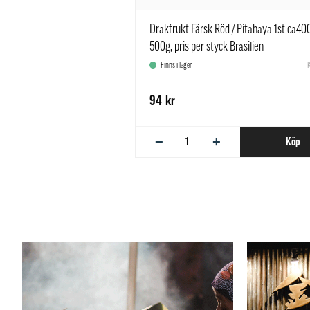
Drakfrukt Färsk Röd / Pitahaya 1st ca40
500g, pris per styck Brasilien
Finns i lager
94 kr
−
+
Köp