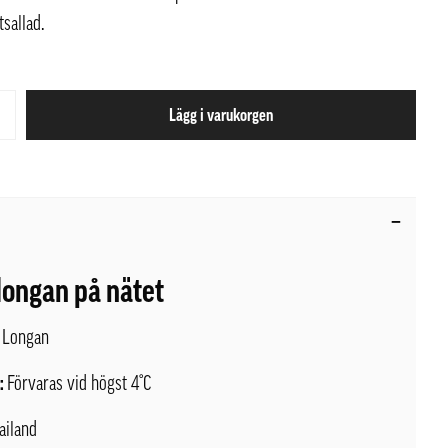
tsallad.
Lägg i varukorgen
 longan på nätet
:
Longan
l:
Förvaras vid högst 4°C
ailand