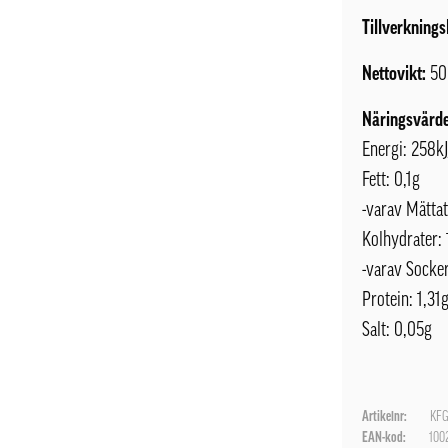
Tillverknings
Nettovikt:
50
Näringsvärde
Energi: 258k
Fett: 0,1g
-varav Mättat
Kolhydrater: 
-varav Socker
Protein: 1,31
Salt: 0,05g
Artikelnr:
KFG
EAN-kod:
100