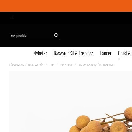
-
Nyheter
Basvaror,Kit & Trendiga
Länder
Frukt &
FÖRSTASIDAN
FRUKT & GRÖNT
FRUKT
FÄRSK FRUKT
LONGAN CA500G/FÖRP THAILAND