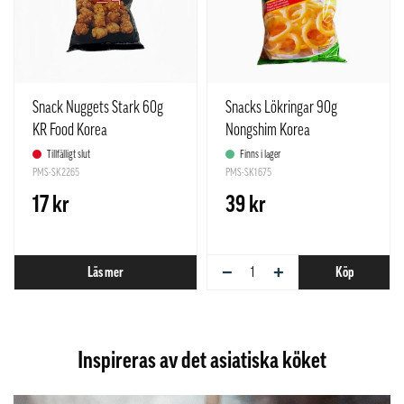
Snack Nuggets Stark 60g
Snacks Lökringar 90g
KR Food Korea
Nongshim Korea
Tillfälligt slut
Finns i lager
PMS-SK2265
PMS-SK1675
17 kr
39 kr
−
+
Läs mer
Köp
Inspireras av det asiatiska köket