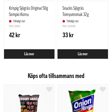
Krispig Sjögräs Original 50g
Snacks Sjögräs
Sempio Korea
Tomyumsmak 32g
Taokaenoi
Tillfälligt slut
Tillfälligt slut
PMS-S0047
PMS-SK0046
42 kr
33 kr
Läs mer
Läs mer
Köps ofta tillsammans med