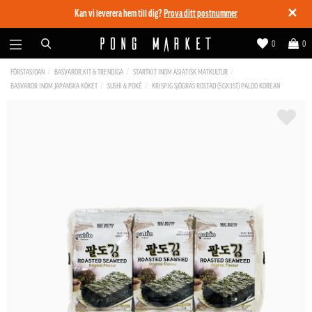
✕
Kan vi leverera hem till dig?
Prova ditt postnummer
0
0
FÖRSTASIDAN
BASVAROR,KIT & TRENDIGA
STARTKIT INOM ASIATISK MATKULTUR
BASVAROR INOM JAPANSKA KÖKET
SUSHI & POKÉ
KRISPIG SJÖGRÄS ROSTAD (5GX3ST) PALDO KOREAN