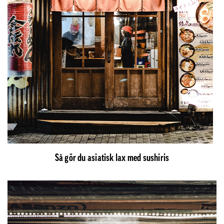
Så gör du asiatisk lax med sushiris