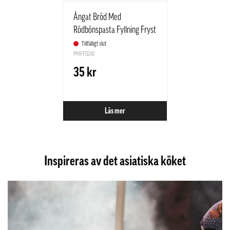
Ångat Bröd Med
Rödbönspasta Fyllning Fryst
255g Samlip Korea
Tillfälligt slut
PMFF0241
35 kr
Läs mer
Inspireras av det asiatiska köket