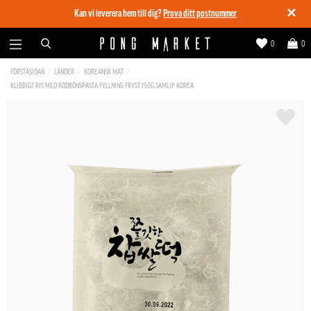
✕
Kan vi leverera hem till dig?
Prova ditt postnummer
0
0
FÖRSTASIDAN
LÄNDER
KOREANSK MAT
KLIBBIGT RIS MED RÖDBÖNSPASTA FYLLNING FRYST 150G SAMLIP KOREA