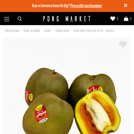
✕
Kan vi leverera hem till dig?
Prova ditt postnummer
0
0
FÖRSTASIDAN
FRUKT & GRÖNT
FRUKT
FÄRSK FRUKT
KIWI RÖD, PRIS PER STYCK - ITALIEN