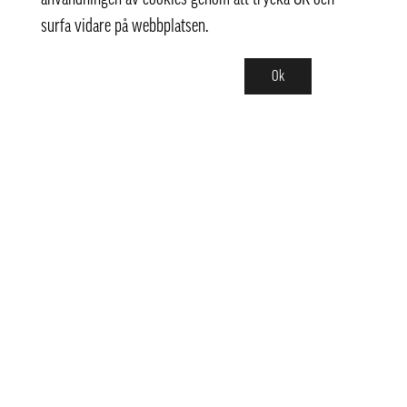
surfa vidare på webbplatsen.
Ok
Kontakt
info@pongmarket.se
Svarvarvägen 12
132 38 Saltsjö-Boo
Pong Market AB
Org.nr 559008-7481