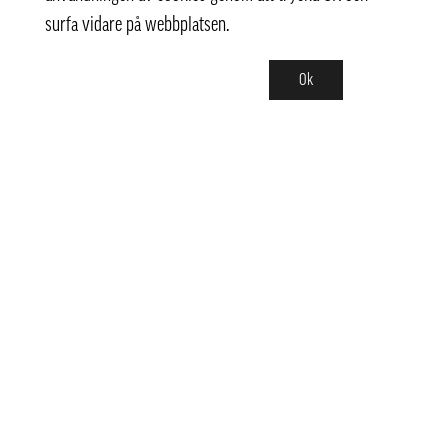
surfa vidare på webbplatsen.
Ok
Kontakt
info@pongmarket.se
Svarvarvägen 12
132 38 Saltsjö-Boo
Pong Market AB
Org.nr 559008-7481