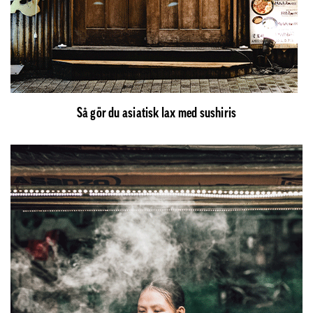
Så gör du asiatisk lax med sushiris