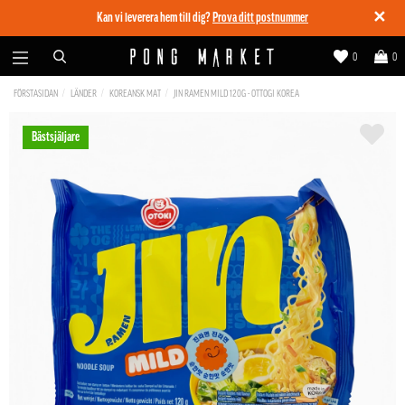
✕
Kan vi leverera hem till dig?
Prova ditt postnummer
0
0
FÖRSTASIDAN
LÄNDER
KOREANSK MAT
JIN RAMEN MILD 120G - OTTOGI KOREA
Bästsjäljare