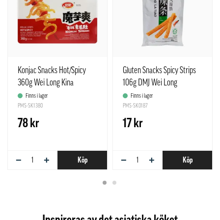
Konjac Snacks Hot/Spicy
Gluten Snacks Spicy Strips
360g Wei Long Kina
106g DMJ Wei Long
Finns i lager
Finns i lager
PMS-SK1380
PMS-SK0187
78 kr
17 kr
−
+
−
+
Köp
Köp
Inspireras av det asiatiska köket