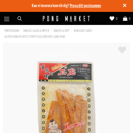
✕
Kan vi leverera hem till dig?
Prova ditt postnummer
0
0
FÖRSTASIDAN
SNACKS, GLASS & DRYCK
SNACKS & SÖTT
KINESISKT GODIS
GLUTEN SNACKS SPICY STRIPS 102G DMJ WEI LONG KINA