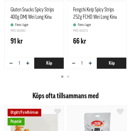
Gluten Snacks Spicy Strips
Fengchi Kelp Spicy Strips
400g DMJ Wei Long Kina
252g FCHD Wei Long Kina
Finns i lager
Finns i lager
PMS-SK0962
PMS-SK0712
91 kr
66 kr
−
+
−
+
Köp
Köp
Köps ofta tillsammans med
Utgått/Fyndhörnan
Populär