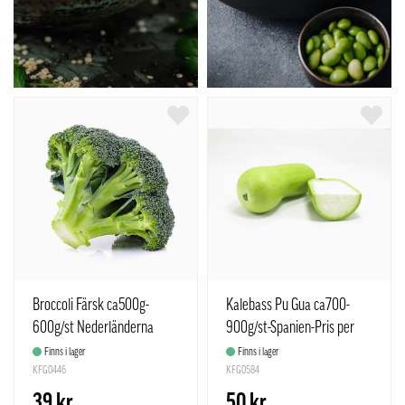
Broccoli Färsk ca500g-
Kalebass Pu Gua ca700-
600g/st Nederländerna
900g/st-Spanien-Pris per
styck
Finns i lager
Finns i lager
KFG0446
KFG0584
39 kr
50 kr