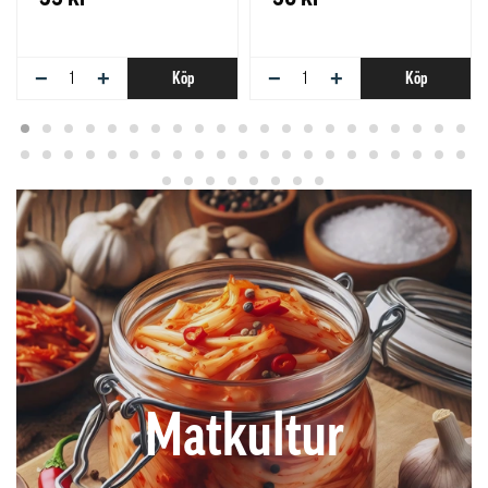
−
+
−
+
Köp
Köp
Matkultur