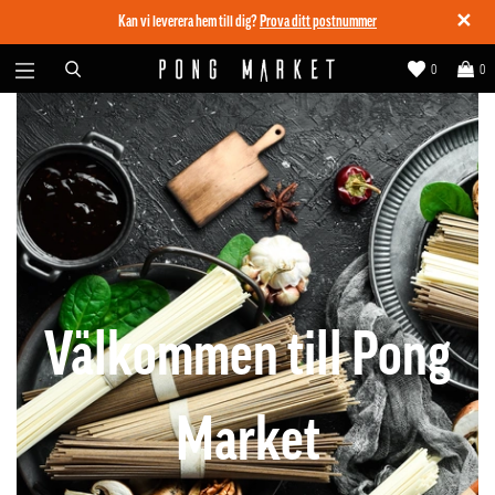
✕
Kan vi leverera hem till dig?
Prova ditt postnummer
0
0
Välkommen till Pong
Market