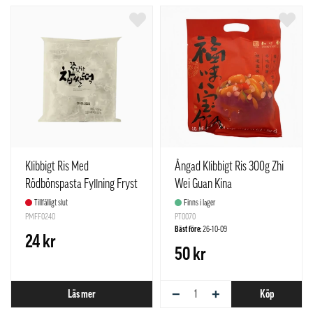
Klibbigt Ris Med
Ångad Klibbigt Ris 300g Zhi
Rödbönspasta Fyllning Fryst
Wei Guan Kina
150g Samlip Korea
Tillfälligt slut
Finns i lager
PMFF0240
PT0070
Bäst före:
26-10-09
24 kr
50 kr
−
+
Läs mer
Köp