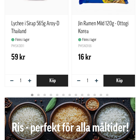
Lychee i Sirap 565g Aroy-D
Jin Ramen Mild 120g - Ottogi
Thailand
Korea
Finns i lager
Finns i lager
PMSK0011
PMSN0166
59 kr
16 kr
−
+
−
+
Köp
Köp
Ris - perfekt för alla måltider!