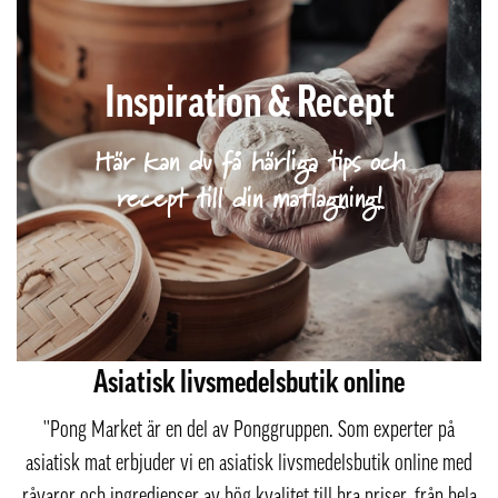
Inspiration & Recept
Här kan du få härliga tips och
recept till din matlagning!
Asiatisk livsmedelsbutik online
''Pong Market är en del av Ponggruppen. Som experter på
asiatisk mat erbjuder vi en asiatisk livsmedelsbutik online med
råvaror och ingredienser av hög kvalitet till bra priser, från hela