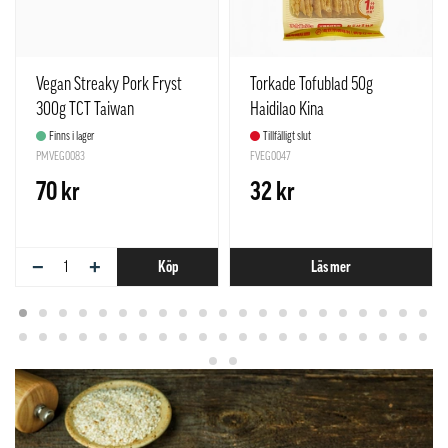
Vegan Streaky Pork Fryst
Torkade Tofublad 50g
300g TCT Taiwan
Haidilao Kina
Finns i lager
Tillfälligt slut
PMVEG0083
FVEG0047
70 kr
32 kr
−
+
Köp
Läs mer