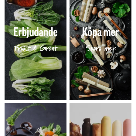
Erbjudande
Köpa mer
Frukt & Grönt
Spara mer