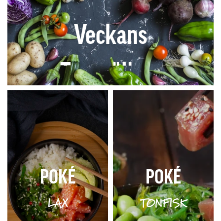
Veckans
Toppsäljare
POKÉ
POKÉ
LAX
TONFISK