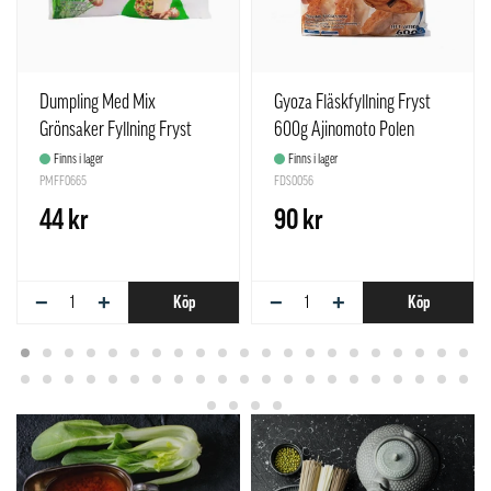
Dumpling Med Mix
Gyoza Fläskfyllning Fryst
Grönsaker Fyllning Fryst
600g Ajinomoto Polen
500g Synear Kina
Finns i lager
Finns i lager
PMFF0665
FDS0056
44 kr
90 kr
−
+
−
+
Köp
Köp