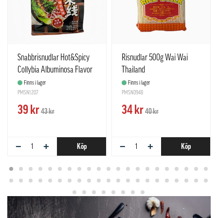
Snabbrisnudlar Hot&Spicy
Risnudlar 500g Wai Wai
Collybia Albuminosa Flavor
Thailand
263g Yun Pin Xian Kina
Finns i lager
Finns i lager
PMSN1207
PMSN0948
39 kr
34 kr
43 kr
40 kr
−
+
−
+
Köp
Köp