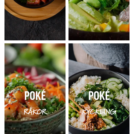
POKÉ
POKÉ
RÄKOR
KYCKLING