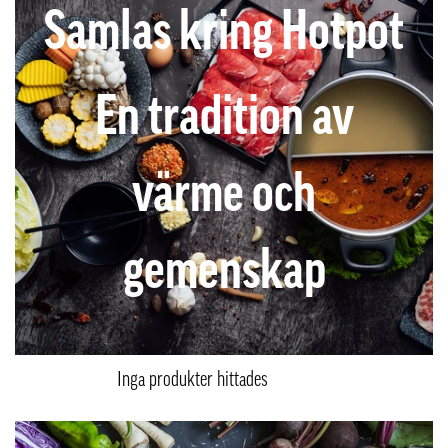
Samlas kring Hotpot
En tradition av
värme och
gemenskap
Inga produkter hittades