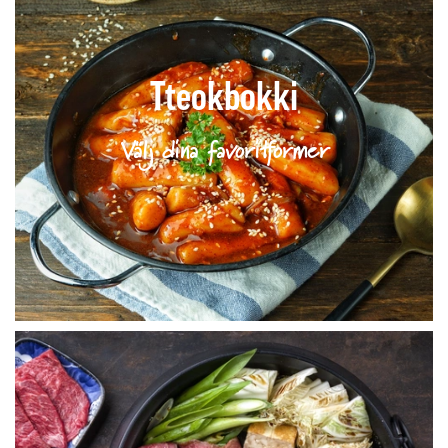
Tteokbokki
Välj dina favoritformer