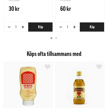
PMKT0006
PMSS0998
30 kr
60 kr
−
+
−
+
Köp
Köp
Köps ofta tillsammans med