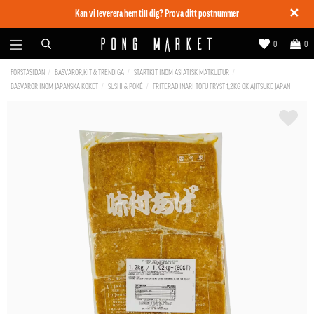
✕
Kan vi leverera hem till dig?
Prova ditt postnummer
0
0
FÖRSTASIDAN
BASVAROR,KIT & TRENDIGA
STARTKIT INOM ASIATISK MATKULTUR
BASVAROR INOM JAPANSKA KÖKET
SUSHI & POKÉ
FRITERAD INARI TOFU FRYST 1,2KG OK AJITSUKE JAPAN