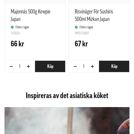
Majonnäs 500g Kewpie
Risvinäger För Sushiris
Japan
500ml Mizkan Japan
Finns i lager
Finns i lager
TS0026
PMSST0007
66 kr
67 kr
−
+
−
+
Köp
Köp
Inspireras av det asiatiska köket