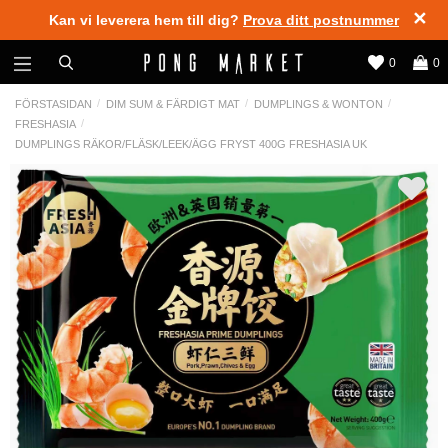
✕
Kan vi leverera hem till dig?
Prova ditt postnummer
0
0
FÖRSTASIDAN
DIM SUM & FÄRDIGT MAT
DUMPLINGS & WONTON
FRESHASIA
DUMPLINGS RÄKOR/FLÄSK/LEEK/ÄGG FRYST 400G FRESHASIA UK