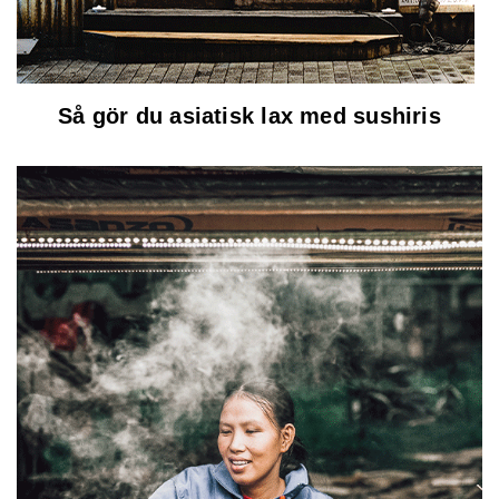
Så gör du asiatisk lax med sushiris