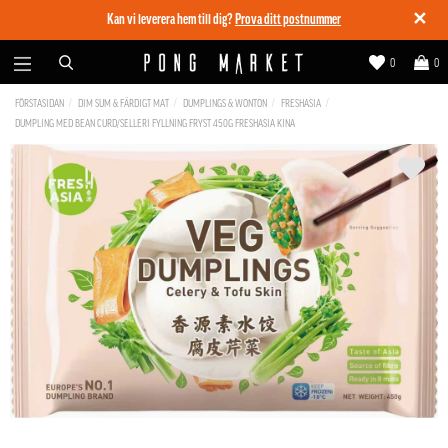
✕
Kan vi leverera hem till dig?
Prova ditt postnummer
0
0
FÖRSTASIDAN
DIM SUM & FÄRDIGT MAT
DUMPLINGS & WONTON
FRESHASIA
DUMPLING MED BEAN CURD/SELLERI FYLLNING FRYST 450G FRESHASIA KINA