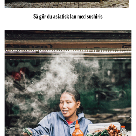
Så gör du asiatisk lax med sushiris