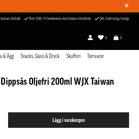
✕
 leverans till butik
Över 1200:- Fri hemleverans inom tullarna Stockholm
DHL Frakt övriga Sverige
0
0
fu & Ägg
Snacks, Glass & Dryck
Skafferi
Torrvaror
Dippsås Oljefri 200ml WJX Taiwan
Lägg i varukorgen