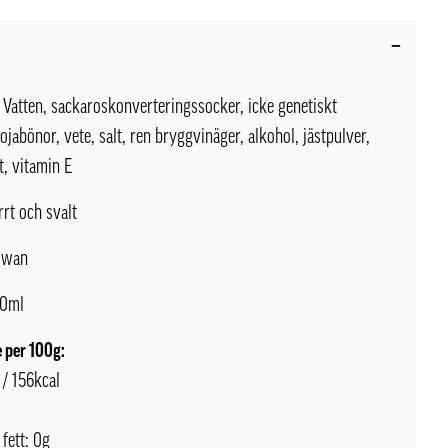
Vatten, sackaroskonverteringssocker, icke genetiskt
ojabönor, vete, salt, ren bryggvinäger, alkohol, jästpulver,
t, vitamin E
rrt och svalt
iwan
0ml
 per 100g:
 / 156kcal
 fett: 0g