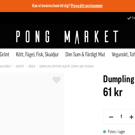
Kan vi leverera hem till dig?
Prova ditt postnummer
Fri
 Grönt
Kött, Fågel, Fisk, Skaldjur
Dim Sum & Färdigt Mat
Veganskt, To
SKA KÖKET
HOTPOT
SÅSER
DUMPLING DIPPSÅS OLJEFRI 200ML WJX TAIWAN
Dumpling 
61 kr
−
+
Finns i lager