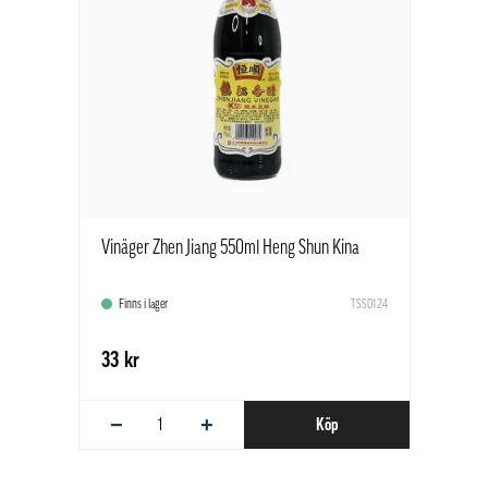
Vinäger Zhen Jiang 550ml Heng Shun Kina
Finns i lager
TSS0124
33 kr
−
+
Köp