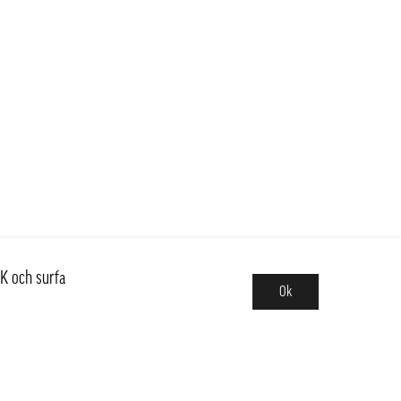
K och surfa
Ok