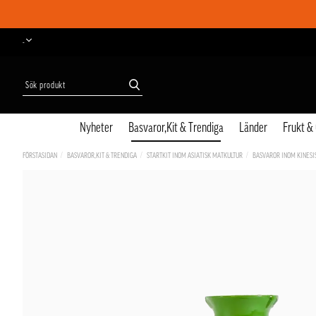
-
Nyheter
Basvaror,Kit & Trendiga
Länder
Frukt &
FÖRSTASIDAN
BASVAROR,KIT & TRENDIGA
STARTKIT INOM ASIATISK MATKULTUR
BASVAROR INOM KINESI