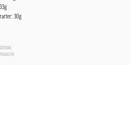
 33g
rarter: 30g
ST0046
261041218