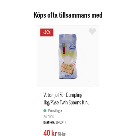
Köps ofta tillsammans med
-20%
Vetemjöl För Dumpling
1kg/Påse Twin Spoons Kina
Finns i lager
BW0006
Bäst före:
26-09-11
40 kr
51 kr