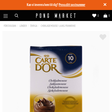
✕
Kan vi leverera hem till dig?
Prova ditt postnummer
0
0
FÖRSTASIDAN
LÄNDER
ÖVRIGA
CHOKLADEMOUSSE 1,44KG FRANKRIKE