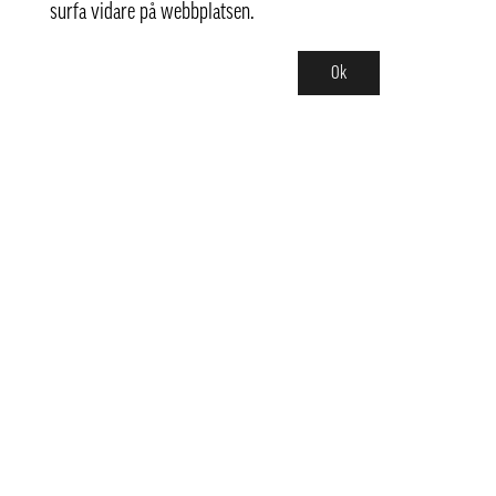
surfa vidare på webbplatsen.
Ok
Kontakt
info@pongmarket.se
Svarvarvägen 12
132 38 Saltsjö-Boo
Pong Market AB
Org.nr 559008-7481