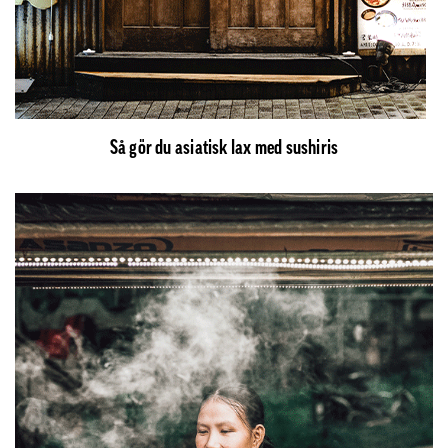
Så gör du asiatisk lax med sushiris