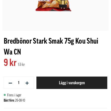
Bredbönor Stark Smak 75g Kou Shui
Wa CN
9 kr
13 kr
−
+
Lägg i varukorgen
Finns i lager
Bäst före:
26-08-10