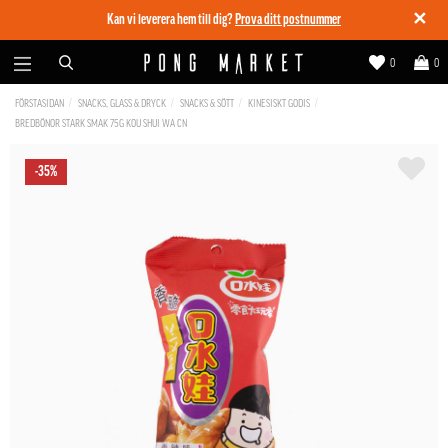
✕
Kan vi leverera hem till dig?
Prova ditt postnummer
0
0
FÖRSTASIDAN
SNACKS, GLASS & DRYCK
SNACKS & SÖTT
KINESISKT GODIS
BREDBÖNOR STARK SMAK 75G KOU SHUI WA CN
-35%