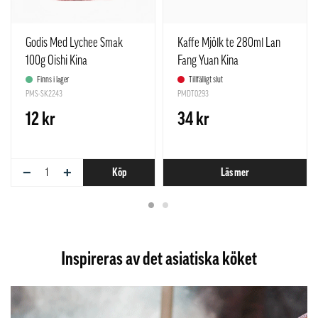
Godis Med Lychee Smak
Kaffe Mjölk te 280ml Lan
100g Oishi Kina
Fang Yuan Kina
Finns i lager
Tillfälligt slut
PMS-SK2243
PMDT0293
12 kr
34 kr
−
+
Köp
Läs mer
Inspireras av det asiatiska köket