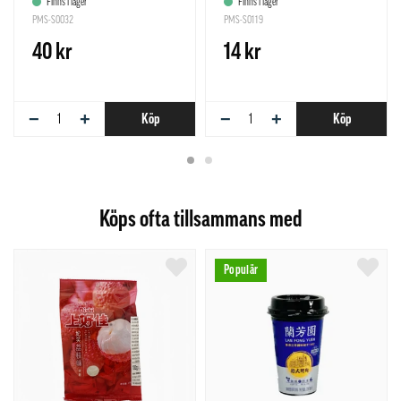
Finns i lager
Finns i lager
PMS-S0032
PMS-S0119
40 kr
14 kr
−
+
−
+
Köp
Köp
Köps ofta tillsammans med
Populär