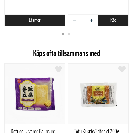
−
+
Läs mer
Köp
Köps ofta tillsammans med
Defried Layered Beancurd
Tofu Krispig/Friterad 200g