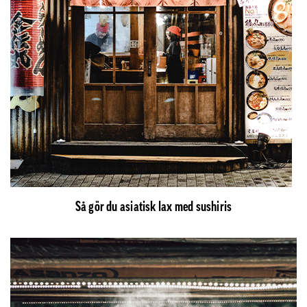
Så gör du asiatisk lax med sushiris