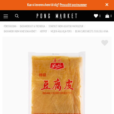
✕
Kan vi leverera hem till dig?
Prova ditt postnummer
0
0
FÖRSTASIDAN
BASVAROR,KIT & TRENDIGA
STARTKIT INOM ASIATISK MATKULTUR
BASVAROR INOM KINESISKA KÖKET
HOTPOT
MEJERI-ÄGG-OLJA-TOFU
BEAN CURD SHEETS 250G DILI KINA