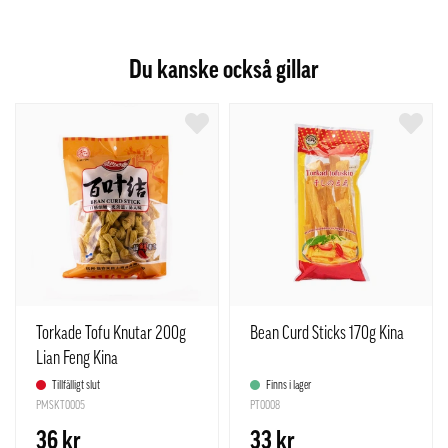
Du kanske också gillar
Torkade Tofu Knutar 200g
Bean Curd Sticks 170g Kina
Lian Feng Kina
Tillfälligt slut
Finns i lager
PMSKT0005
PT0008
36 kr
33 kr