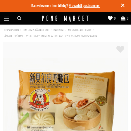
✕
Kan vi leverera hem till dig?
Prova ditt postnummer
0
0
FÖRSTASIDAN
DIM SUM & FÄRDIGT MAT
BAO BUNS
MENG FU - AUTHENTIC
ÅNGADE BRÖD MED KYCKLING FYLLNING NEW ORIEANS FRYST 450G MENG FU SPANIEN