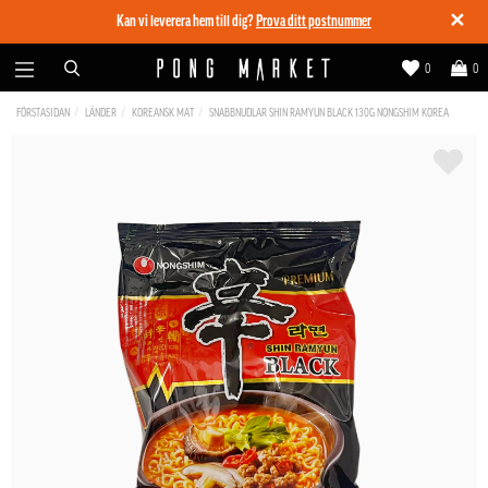
✕
Kan vi leverera hem till dig?
Prova ditt postnummer
0
0
FÖRSTASIDAN
LÄNDER
KOREANSK MAT
SNABBNUDLAR SHIN RAMYUN BLACK 130G NONGSHIM KOREA