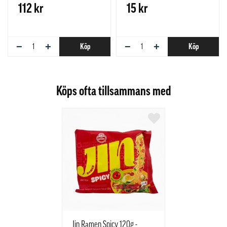
112 kr
15 kr
−
+
−
+
Köp
Köp
Köps ofta tillsammans med
Jin Ramen Spicy 120g -