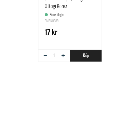
Ottogi Korea
Finns i lager
PMSN0989
17 kr
−
+
Köp