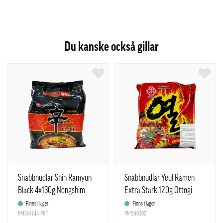
Du kanske också gillar
Snabbnudlar Shin Ramyun
Snabbnudlar Yeul Ramen
Black 4x130g Nongshim
Extra Stark 120g Ottogi
Korea
Korean
Finns i lager
Finns i lager
PMSN1144-PKT
PMSN0300