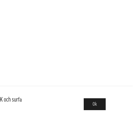
K och surfa
Ok