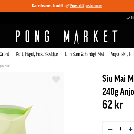
Kan vi leverera hem till dig?
Prova ditt postnummer
Fri
 Grönt
Kött, Fågel, Fisk, Skaldjur
Dim Sum & Färdigt Mat
Veganskt, To
NJOY KINA
Siu Mai M
240g Anjo
62 kr
−
+