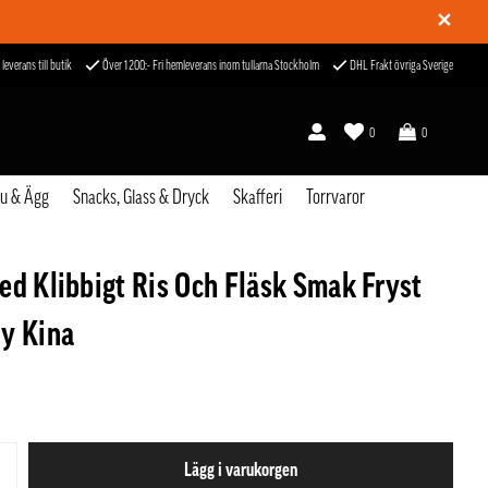
✕
 leverans till butik
Över 1200:- Fri hemleverans inom tullarna Stockholm
DHL Frakt övriga Sverige
0
0
fu & Ägg
Snacks, Glass & Dryck
Skafferi
Torrvaror
ed Klibbigt Ris Och Fläsk Smak Fryst
y Kina
Lägg i varukorgen