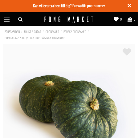
✕
Kan vi leverera hem till dig?
Prova ditt postnummer
0
0
FÖRSTASIDAN
FRUKT & GRÖNT
GRÖNSAKER
FÄRSKA GRÖNSAKER
PUMPA CA 2-2.3KG/STYCK PRIS PÅ STYCK FRANKRIKE