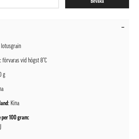
Bevaka
: lotusgrain
l
: förvaras vid högst 8°C
0 g
na
land
: Kina
 per 100 gram:
J