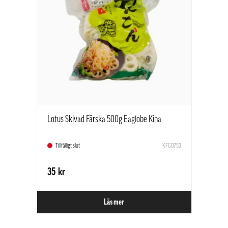
Lotus Skivad Färska 500g Eaglobe Kina
Tillfälligt slut
KFG0753
35 kr
Läs mer