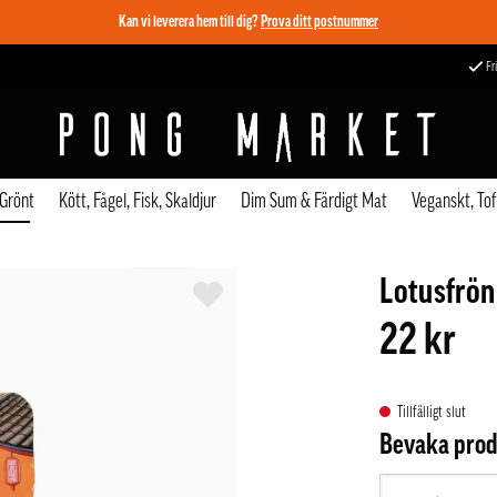
Kan vi leverera hem till dig?
Prova ditt postnummer
Fri
 Grönt
Kött, Fågel, Fisk, Skaldjur
Dim Sum & Färdigt Mat
Veganskt, To
Lotusfrön
22 kr
Tillfälligt slut
Bevaka pro