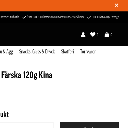
✕
 leverans till butik
Över 1200:- Fri hemleverans inom tullarna Stockholm
DHL Frakt övriga Sverige
0
0
fu & Ägg
Snacks, Glass & Dryck
Skafferi
Torrvaror
 Färska 120g Kina
dukt