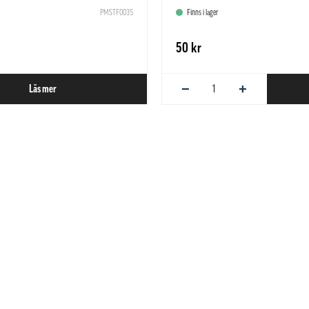
PMSTF0035
Finns i lager
50 kr
−
+
Läs mer