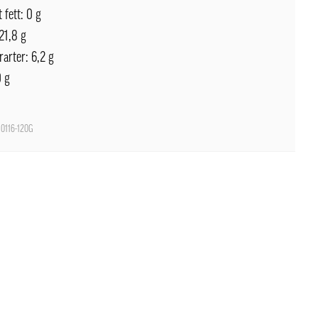
 fett: 0 g
21,8 g
rarter: 6,2 g
0 g
0116-120G