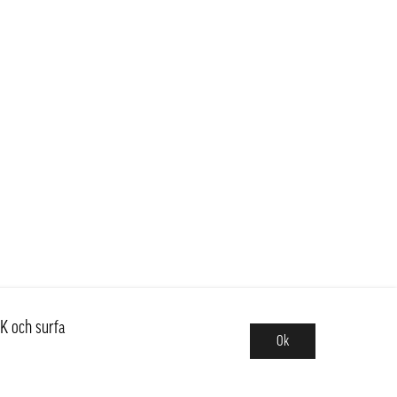
K och surfa
Ok