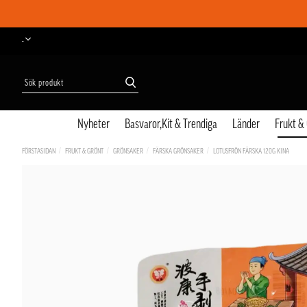
-
Nyheter
Basvaror,Kit & Trendiga
Länder
Frukt &
FÖRSTASIDAN
FRUKT & GRÖNT
GRÖNSAKER
FÄRSKA GRÖNSAKER
LOTUSFRÖN FÄRSKA 120G KINA