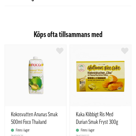
Köps ofta tillsammans med
Kokosvatten Ananas Smak
Kaka Klibbigt Ris Med
500ml Foco Thailand
Durian Smak Fryst 300g
TCT Kina
Finns i lager
Finns i lager