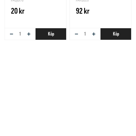
PMDJ0176
PMFD0337
20 kr
92 kr
−
+
−
+
Köp
Köp