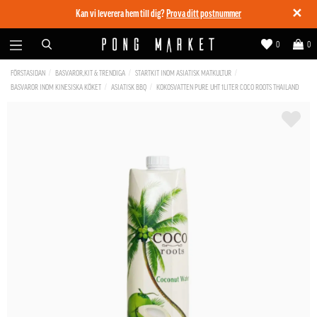
✕
Kan vi leverera hem till dig?
Prova ditt postnummer
0
0
FÖRSTASIDAN
BASVAROR,KIT & TRENDIGA
STARTKIT INOM ASIATISK MATKULTUR
BASVAROR INOM KINESISKA KÖKET
ASIATISK BBQ
KOKOSVATTEN PURE UHT 1LITER COCO ROOTS THAILAND