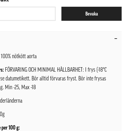
Bevaka
100% nötkött aorta
ys:
FÖRVARING OCH MINIMAL HÅLLBARHET: I frys (-18ºC
, se datumetikett. Bör alltid förvaras fryst. Bör inte frysas
ng. Min -25, Max -18
derländerna
0g
 per 100 g: