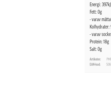
Energi: 397kJ
Fett: 0g
- varav mättat
Kolhydrater:
- varav socke
Protein: 18g
Salt: 0g
Artikelnr:
PMF
EAN-kod:
506