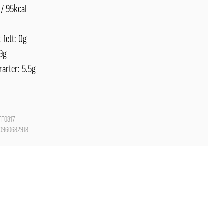
 / 95kcal
 fett: 0g
 9g
rarter: 5.5g
F0817
0960682918