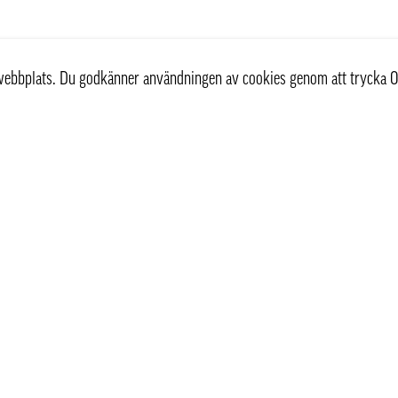
r webbplats. Du godkänner användningen av cookies genom att trycka O
Kundservice
Information
Kontakta oss
Våra leveranssätt
Köpvillkor
Frågor & Svar FAQ
Personuppgiftspolicy
Hemleverans Stockholm 
Recept
Så handlar du
Om oss
Kan vi leverera hem till 