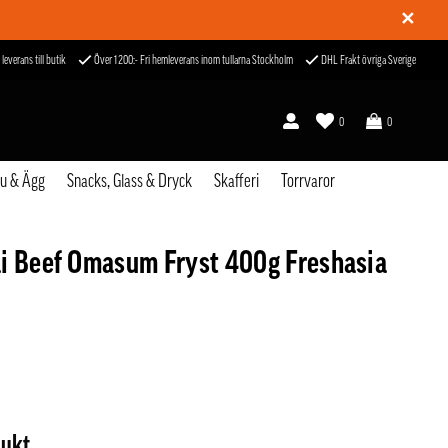
✕
 leverans till butik
Över 1200:- Fri hemleverans inom tullarna Stockholm
DHL Frakt övriga Sverige
0
0
fu & Ägg
Snacks, Glass & Dryck
Skafferi
Torrvaror
i Beef Omasum Fryst 400g Freshasia
dukt