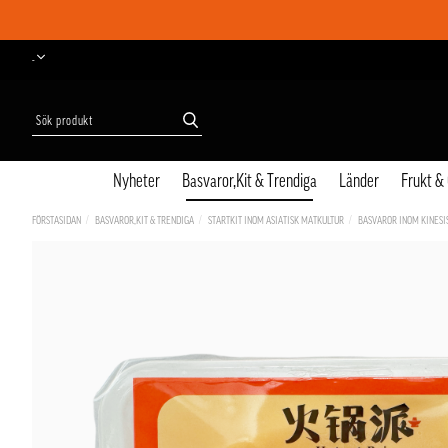
-
Nyheter
Basvaror,Kit & Trendiga
Länder
Frukt &
FÖRSTASIDAN
BASVAROR,KIT & TRENDIGA
STARTKIT INOM ASIATISK MATKULTUR
BASVAROR INOM KINESI