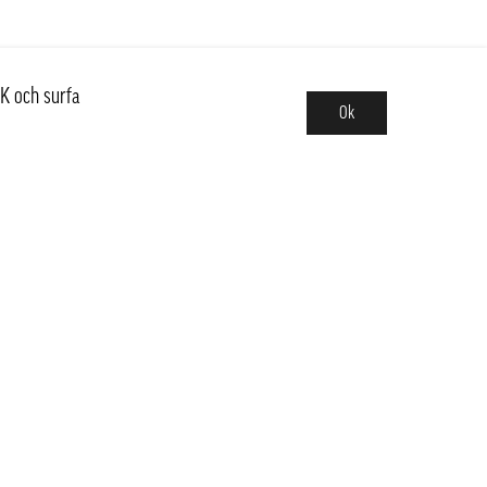
K och surfa
Ok
Sortiment
Nyheter
Basvaror,Kit & Trendiga
och mellersta Sverige
Länder
Frukt & Grönt
Kött, Fågel, Fisk, Skaldjur
dig?
Dim Sum & Färdigt Mat