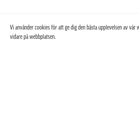
Vi använder cookies för att ge dig den bästa upplevelsen av vå
vidare på webbplatsen.
Kontakt
info@pongmarket.se
Svarvarvägen 12
132 38 Saltsjö-Boo
Pong Market AB
Org.nr 559008-7481