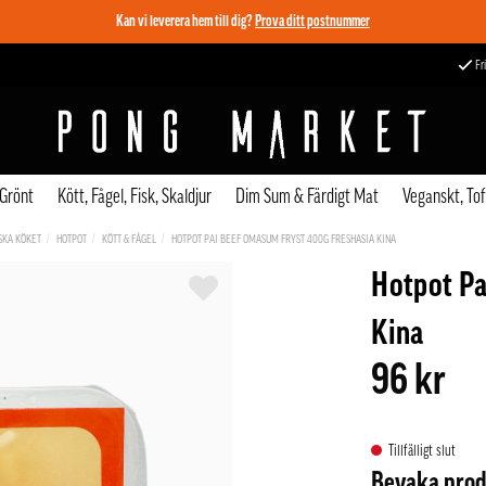
Kan vi leverera hem till dig?
Prova ditt postnummer
Fri
 Grönt
Kött, Fågel, Fisk, Skaldjur
Dim Sum & Färdigt Mat
Veganskt, To
SKA KÖKET
HOTPOT
KÖTT & FÅGEL
HOTPOT PAI BEEF OMASUM FRYST 400G FRESHASIA KINA
Hotpot Pa
Kina
96 kr
Tillfälligt slut
Bevaka pro