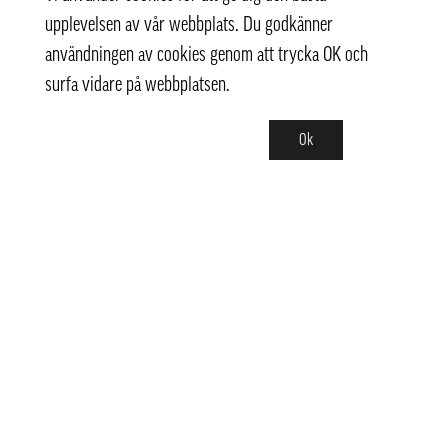
upplevelsen av vår webbplats. Du godkänner
användningen av cookies genom att trycka OK och
surfa vidare på webbplatsen.
Ok
Kontakt
info@pongmarket.se
Svarvarvägen 12
132 38 Saltsjö-Boo
Pong Market AB