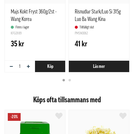
Majs Kokt Fryst 360g/2st -
Risnudlar Stark/Luo Si 315g
Wang Korea
Luo Ba Wang Kina
Finns i lager
Tillfälligt slut
KFG0189
PMSN0062
35 kr
41 kr
−
+
Köp
Läs mer
Köps ofta tillsammans med
-20%