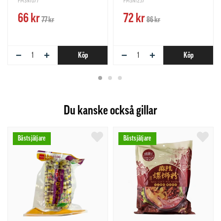
PMSN1077
PMSN1257
66 kr
72 kr
77 kr
86 kr
−
+
−
+
Köp
Köp
Du kanske också gillar
Bästsjäljare
Bästsjäljare