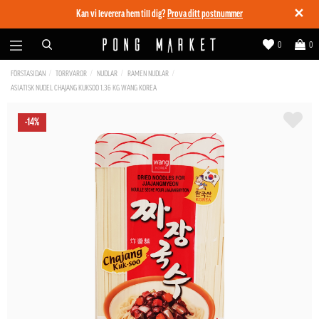
✕
Kan vi leverera hem till dig?
Prova ditt postnummer
0
0
FÖRSTASIDAN
TORRVAROR
NUDLAR
RAMEN NUDLAR
ASIATISK NUDEL CHAJANG KUKSOO 1,36 KG WANG KOREA
-14%