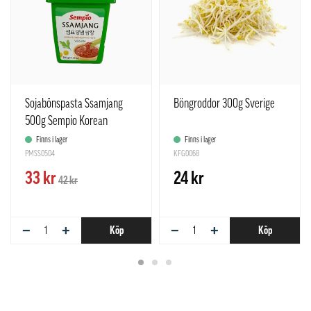
Sojabönspasta Ssamjang
Böngroddor 300g Sverige
500g Sempio Korean
Finns i lager
Finns i lager
PMSS0504
KFG0068
33 kr
24 kr
42 kr
−
+
−
+
Köp
Köp