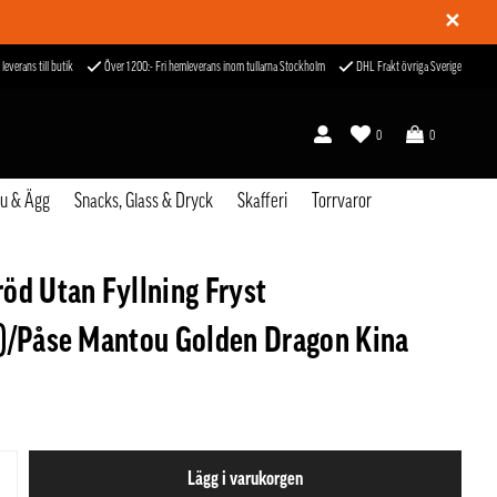
✕
 leverans till butik
Över 1200:- Fri hemleverans inom tullarna Stockholm
DHL Frakt övriga Sverige
0
0
fu & Ägg
Snacks, Glass & Dryck
Skafferi
Torrvaror
öd Utan Fyllning Fryst
)/Påse Mantou Golden Dragon Kina
Lägg i varukorgen