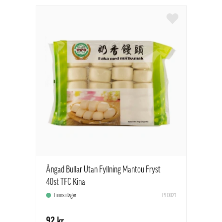
Ångad Bullar Utan Fyllning Mantou Fryst
40st TFC Kina
Finns i lager
PF0021
92 kr