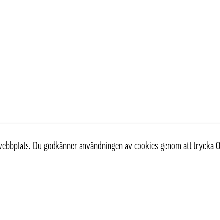
r webbplats. Du godkänner användningen av cookies genom att trycka O
Kundservice
Information