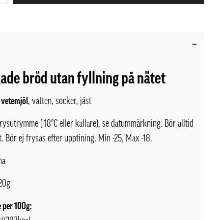
ade bröd utan fyllning på nätet
 vetemjöl
, vatten, socker, jäst
frysutrymme (-18ºC eller kallare), se datummärkning. Bör alltid
t. Bör ej frysas efter upptining. Min -25, Max -18.
na
20g
 per 100g: