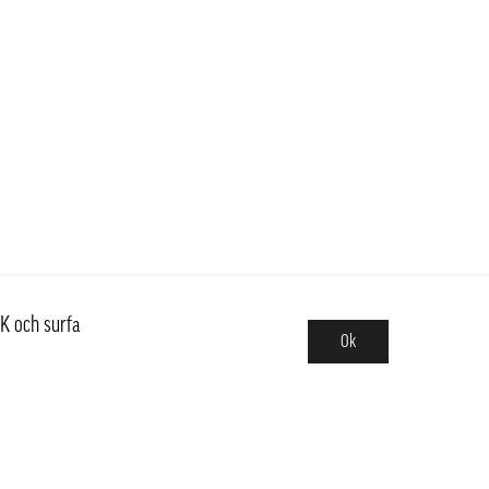
K och surfa
Ok
Sortiment