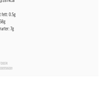
kJ/287kcal
 fett: 0.5g
 58g
rarter: 7g
D0074
0009516001