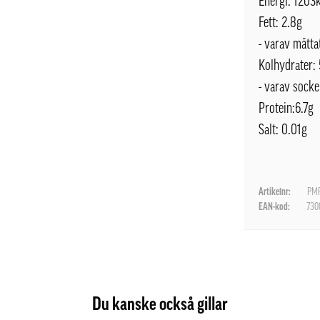
Energi: 1203
Fett: 2.8g
- varav mättat
Kolhydrater:
- varav socke
Protein:6.7g
Salt: 0.01g
Artikelnr:
PMF
EAN-kod:
730
Du kanske också gillar