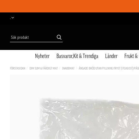
-
Nyheter
Basvaror,Kit & Trendiga
Länder
Frukt &
FÖRSTASIDAN
DIM SUM & FÄRDIGT MAT
SNABBMAT
ÅNGADE BRÖD UTAN FYLLNING FRYST (17GX60ST)/PÅ