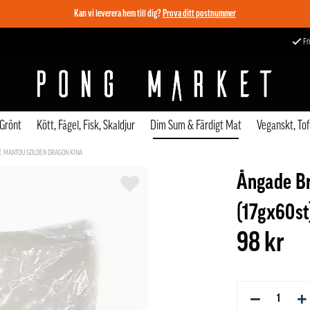
Kan vi leverera hem till dig?
Prova ditt postnummer
Fri
 Grönt
Kött, Fågel, Fisk, Skaldjur
Dim Sum & Färdigt Mat
Veganskt, To
SE MANTOU GOLDEN DRAGON KINA
Ångade Br
(17gx60st
98 kr
−
+