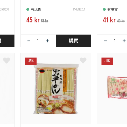
SN0250
有現貨
PMSN0251
有現貨
45 kr
41 kr
51 kr
49 kr
−
+
−
+
買
購買
-16%
-11%