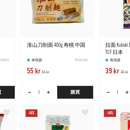
淮山刀削面 400g 寿桃 中国
拉面 Kabuk
TCF 日本
SN0953
有現貨
PMSN1268
有現貨
55 kr
39 kr
61 kr
45 kr
−
+
−
+
買
購買
-14%
-14%