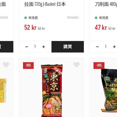
烩面
拉面 720g J-Basket 日本
刀削面 48
SN0792
有現貨
PMSN0905
有現貨
52 kr
47 kr
62 kr
52 kr
−
+
−
+
買
購買
-10%
-10%