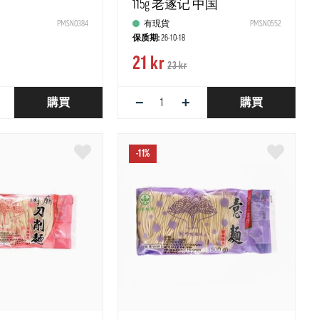
115g 老遂记 中国
PMSN0384
有現貨
PMSN0552
保质期:
26-10-18
21 kr
23 kr
−
+
購買
購買
-11%