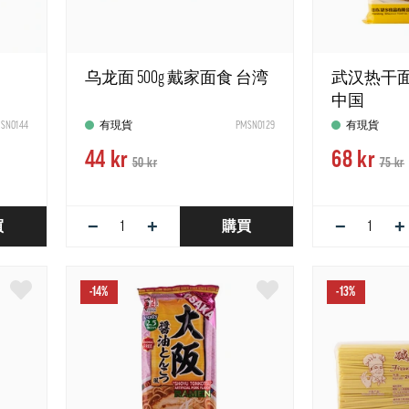
乌龙面 500g 戴家面食 台湾
武汉热干面 
中国
SN0144
有現貨
PMSN0129
有現貨
44 kr
68 kr
50 kr
75 kr
−
+
−
+
買
購買
-14%
-13%