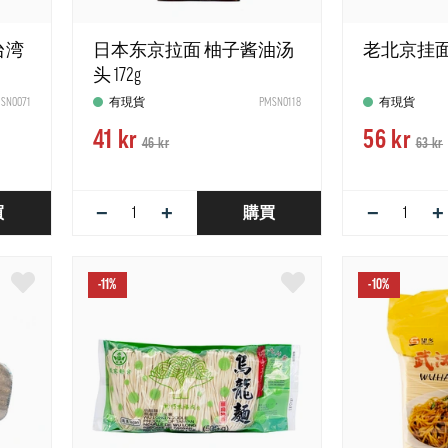
台湾
日本东京拉面 柚子酱油汤
老北京挂面 1
头 172g
SN0071
有現貨
PMSN0118
有現貨
41 kr
56 kr
46 kr
63 kr
−
+
−
+
買
購買
-11%
-10%