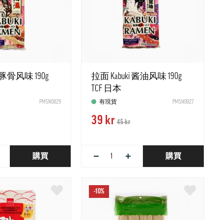
i 豚骨风味 190g
拉面 Kabuki 酱油风味 190g
TCF 日本
PMSN0829
有現貨
PMSN0827
39 kr
45 kr
−
+
購買
購買
-10%