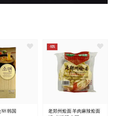
-10%
 NH 韩国
老郑州烩面 羊肉麻辣烩面