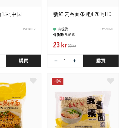
.3kg 中国
新鲜 云吞面条 粗/L 200g TFC
PMSN0102
有現貨
PMSN0120
保质期:
26-08-15
23 kr
33 kr
−
+
購買
購買
-10%