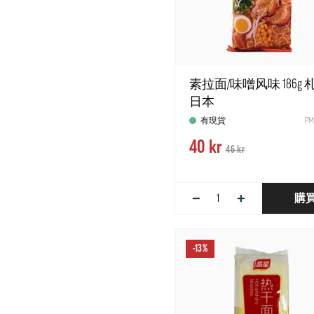
素拉面/味噌风味 186g 
日本
有現貨
PM
40 kr
46 kr
−
+
購
-13%