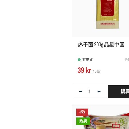
热干面 900g 晶星中国
有現貨
PM
39 kr
45 kr
−
+
購
-15%
热卖