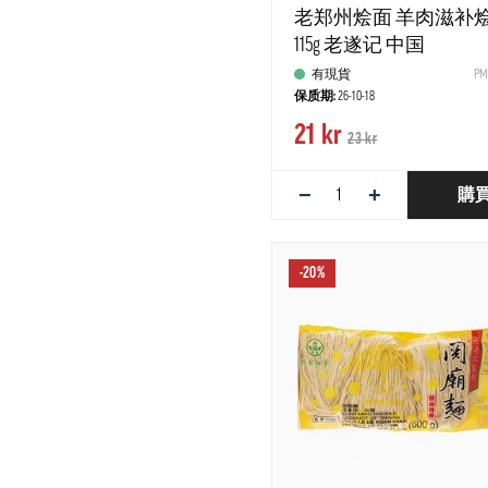
老郑州烩面 羊肉滋补
115g 老遂记 中国
有現貨
PM
保质期:
26-10-18
21 kr
23 kr
−
+
購
-20%