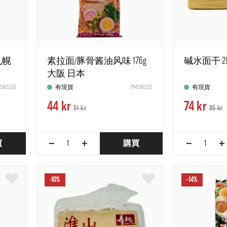
札幌
素拉面/豚骨酱油风味 176g
碱水面干 2
大阪 日本
SN0220
有現貨
PMSN0221
有現貨
44 kr
74 kr
51 kr
85 kr
−
+
−
+
買
購買
-10%
-14%