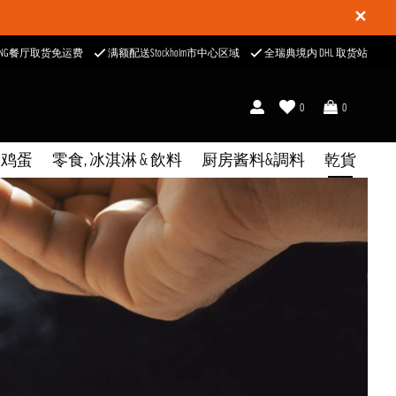
✕
ONG餐厅取货免运费
满额配送Stockholm市中心区域
全瑞典境内 DHL 取货站
0
0
& 鸡蛋
零食, 冰淇淋 & 飲料
厨房酱料&調料
乾貨