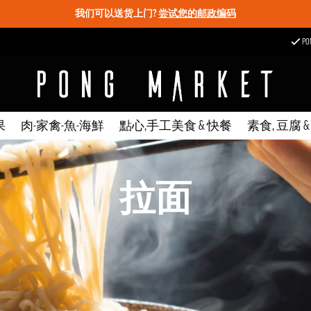
我们可以送货上门?
尝试您的邮政编码
P
果
肉-家禽-魚-海鮮
點心,手工美食 & 快餐
素食, 豆腐 
拉面