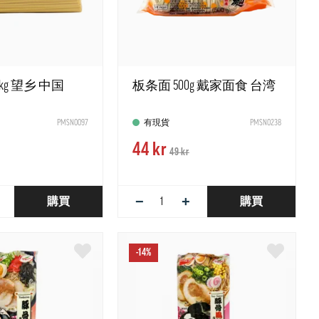
kg 望乡 中国
板条面 500g 戴家面食 台湾
PMSN0097
有現貨
PMSN0238
44 kr
49 kr
−
+
購買
購買
-14%