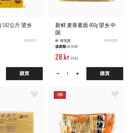
1,82公斤 望乡
新鲜 麦香素面 400g 望乡 中
国
PMSN0213
有現貨
PMKN0009
保质期:
26-10-06
28 kr
31 kr
−
+
購買
購買
-10%