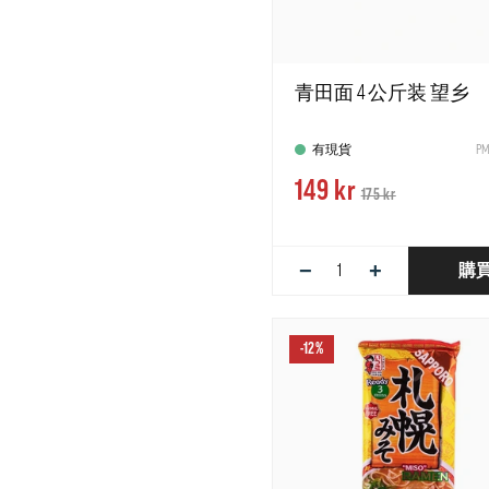
青田面 4 公斤装 望乡
有現貨
PM
149 kr
175 kr
−
+
購
-12%