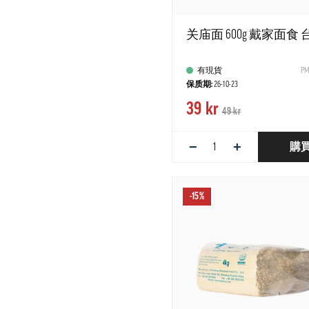
关庙面 600g 戴家面食 
有現貨
PM
保质期:
26-10-23
39 kr
49 kr
−
+
購
-15%