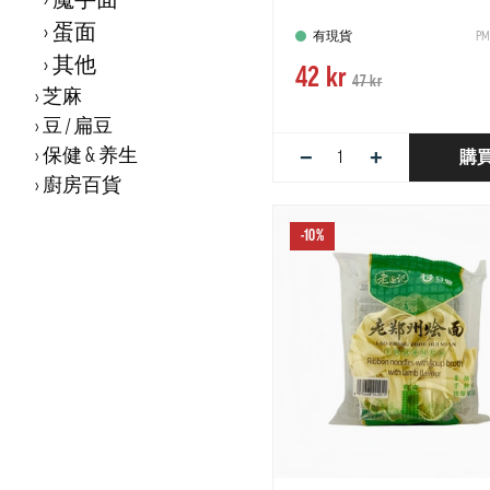
魔芋面
蛋面
有現貨
PM
其他
42 kr
47 kr
芝麻
豆 / 扁豆
−
+
保健 & 养生
購
廚房百貨
-10%