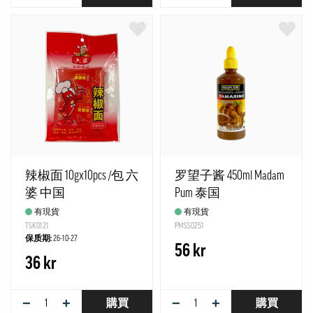
辣椒面 10gx10pcs /包 六
罗望子酱 450ml Madam
婆 中国
Pum 泰国
有現貨
有現貨
TSK0121
PMSS0251
保质期:
26-10-27
56 kr
36 kr
−
+
−
+
購買
購買