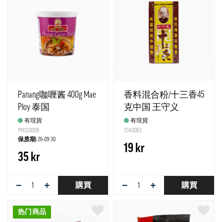
Panang咖喱酱 400g Mae
香料混合粉/十三香45
Ploy 泰国
克中国 王守义
有現貨
有現貨
PMSS0098
TSK0063
保质期:
26-09-30
19 kr
35 kr
−
+
−
+
購買
購買
热门商品