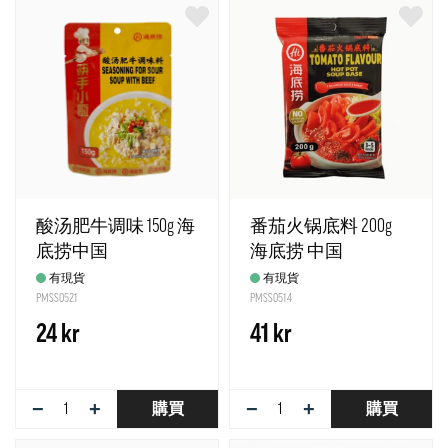
酸汤肥牛调味 150g 海
番茄火锅底料 200g
底捞中国
海底捞 中国
有現貨
有現貨
PMSS0521
PMSS0514
24 kr
41 kr
−
+
−
+
購買
購買