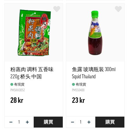
粉蒸肉 调料 五香味
鱼露 玻璃瓶装 300ml
220g 桥头 中国
Squid Thailand
有現貨
有現貨
PMSKK0052
PMSS0488
28 kr
23 kr
−
+
−
+
購買
購買