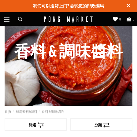
✕
我们可以送货上门?
尝试您的邮政编码
0
0
香料 & 調味醬料
首頁
厨房酱料&調料
香料 & 調味醬料
篩選
分類