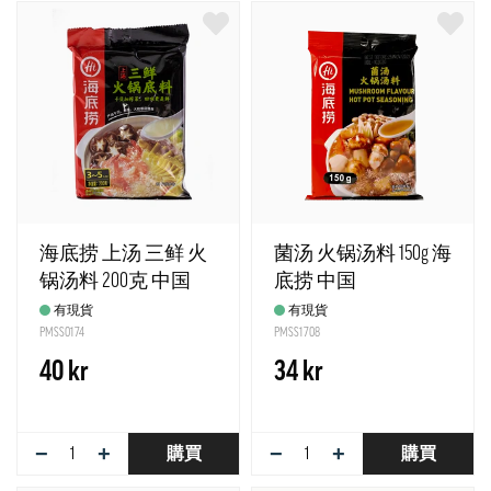
海底捞 上汤 三鲜 火
菌汤 火锅汤料 150g 海
锅汤料 200克 中国
底捞 中国
有現貨
有現貨
PMSS0174
PMSS1708
40 kr
34 kr
−
+
−
+
購買
購買