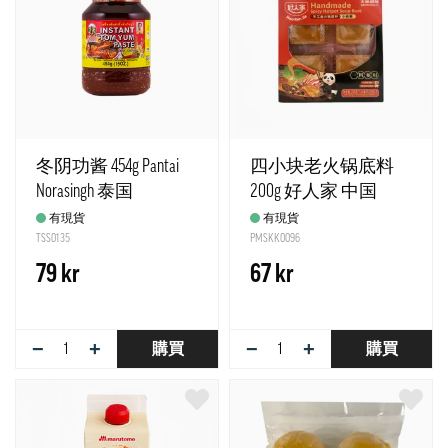
冬阴功酱 454g Pantai
四小块老火锅底料
Norasingh 泰国
200g 好人家 中国
有現貨
有現貨
TSS0135
PMSKK0096
79 kr
67 kr
−
+
−
+
購買
購買