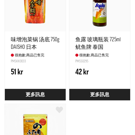
味增泡菜锅 汤底 750g
鱼露 玻璃瓶装 725ml
DAISHO 日本
鱿鱼牌 泰国
很抱歉,商品已售完
很抱歉,商品已售完
PMSKK0033
PMSS0295
51 kr
42 kr
更多訊息
更多訊息