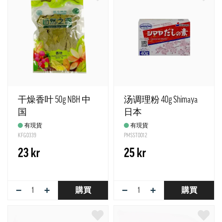
干燥香叶 50g NBH 中
汤调理粉 40g Shimaya
国
日本
有現貨
有現貨
KFG0339
PMSST0012
23 kr
25 kr
−
+
−
+
購買
購買