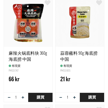
麻辣火锅底料块 360g
蒜蓉蘸料 90g 海底捞
海底捞 中国
中国
有現貨
有現貨
PMSS1747
PMSS1855
66 kr
21 kr
−
+
−
+
購買
購買