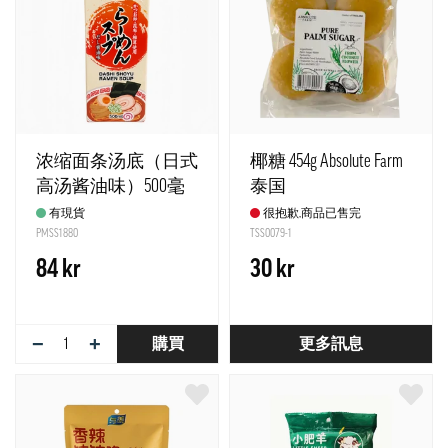
浓缩面条汤底（日式
椰糖 454g Absolute Farm
高汤酱油味）500毫
泰国
升 丸友牌
有現貨
很抱歉,商品已售完
PMSS1880
TSS0079-1
84 kr
30 kr
−
+
購買
更多訊息