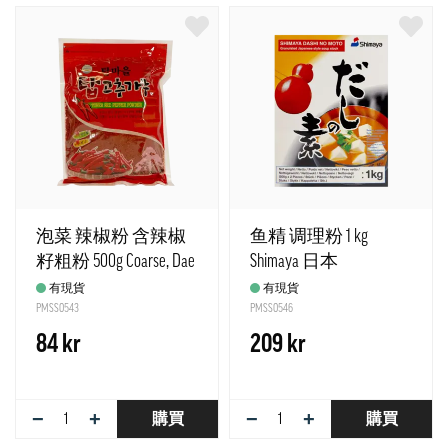
泡菜 辣椒粉 含辣椒
鱼精 调理粉 1 kg
籽粗粉 500g Coarse, Dae
Shimaya 日本
Kyung - 中国
有現貨
有現貨
PMSS0543
PMSS0546
84 kr
209 kr
−
+
−
+
購買
購買