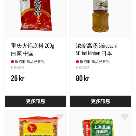
重庆火锅底料 200g
浓缩高汤 Shirodashi
白家 中国
500ml Ninben 日本
很抱歉,商品已售完
很抱歉,商品已售完
PMSN0216
PMSS0502
26 kr
80 kr
更多訊息
更多訊息