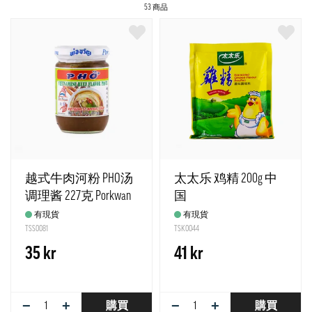
53 商品
越式牛肉河粉 PHO汤
太太乐 鸡精 200g 中
调理酱 227克 Porkwan
国
泰国
有現貨
有現貨
TSS0081
TSK0044
35 kr
41 kr
−
+
−
+
購買
購買