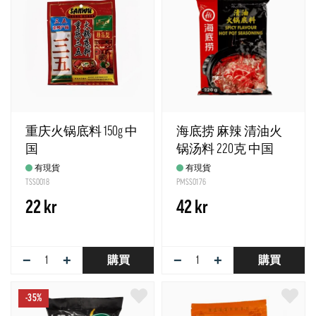
重庆火锅底料 150g 中
海底捞 麻辣 清油火
国
锅汤料 220克 中国
有現貨
有現貨
TSS0018
PMSS0176
22 kr
42 kr
−
+
−
+
購買
購買
-35%