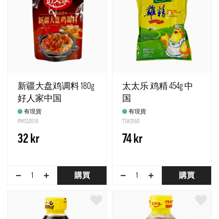
新疆大盘鸡调料 180g
太太乐 鸡精 454g 中
好人家中国
国
有現貨
有現貨
PMSS0518
TSK0160
32 kr
74 kr
−
+
−
+
購買
購買