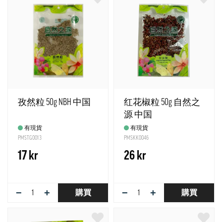
孜然粒 50g NBH 中国
红花椒粒 50g 自然之
源 中国
有現貨
有現貨
PMSTG0013
PMSKK0046
17 kr
26 kr
−
+
−
+
購買
購買