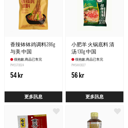
香辣钵钵鸡调料286g
小肥羊 火锅底料 清
与美 中国
汤 130g 中国
很抱歉,商品已售完
很抱歉,商品已售完
PMSST0024
PMSKK0027
54 kr
56 kr
更多訊息
更多訊息