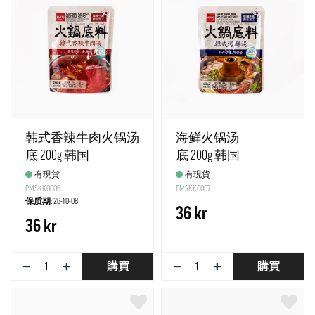
韩式香辣牛肉火锅汤
海鲜火锅汤
底 200g 韩国
底 200g 韩国
有現貨
有現貨
PMSKK0006
PMSKK0007
保质期:
26-10-08
36 kr
36 kr
−
+
−
+
購買
購買