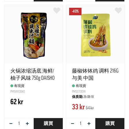
-40%
火锅浓缩汤底 海鲜/
藤椒钵钵鸡 调料 216G
柚子风味 750g DAISHO
与美 中国
日本
有現貨
有現貨
PMSKK0040
PMSST0074
保质期:
26-08-18
62 kr
33 kr
54 kr
−
+
−
+
購買
購買