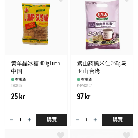
黄单晶冰糖 400g Lump
紫山药黑米仁 360g 马
中国
玉山 台湾
有現貨
有現貨
TSK0165
PMVEG0107
25 kr
97 kr
−
+
−
+
購買
購買