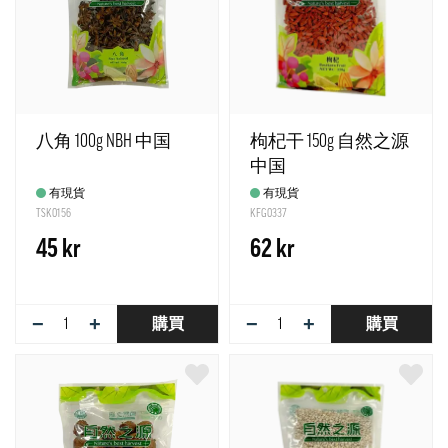
八角 100g NBH 中国
枸杞干 150g 自然之源
中国
有現貨
有現貨
TSK0156
KFG0337
45 kr
62 kr
−
+
−
+
購買
購買