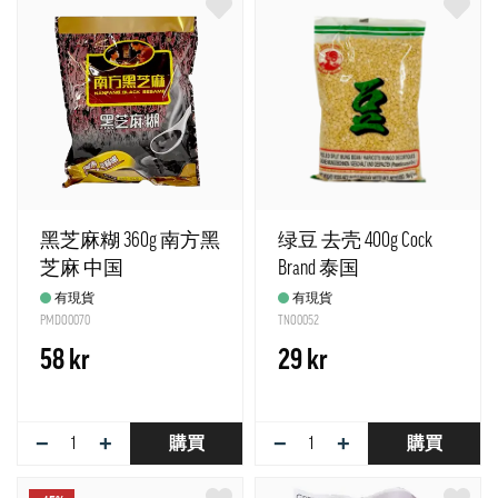
黑芝麻糊 360g 南方黑
绿豆 去壳 400g Cock
芝麻 中国
Brand 泰国
有現貨
有現貨
PMDO0070
TNO0052
58 kr
29 kr
−
+
−
+
購買
購買