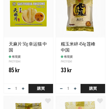
天麻片 50g 幸运猫 中
糯玉米碎 454g 莲峰
国
中国
有現貨
有現貨
PMSTF0044
PMSTF0041
85 kr
33 kr
−
+
−
+
購買
購買