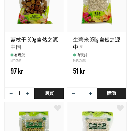
荔枝干 300g 自然之源
生薏米 350g 自然之源
中国
中国
有現貨
有現貨
KFG0569
PMSS0675
97 kr
51 kr
−
+
−
+
購買
購買