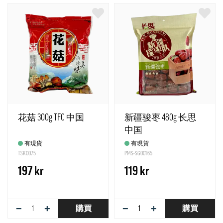
花菇 300g TFC 中国
新疆骏枣 480g 长思
中国
有現貨
有現貨
TSK0075
PMS-SG00165
197 kr
119 kr
−
+
−
+
購買
購買