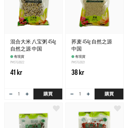
混合大米 八宝粥 454g
荞麦 454g 自然之源
自然之源 中国
中国
有現貨
有現貨
PMSTG0022
PMSTG0021
41 kr
38 kr
−
+
−
+
購買
購買