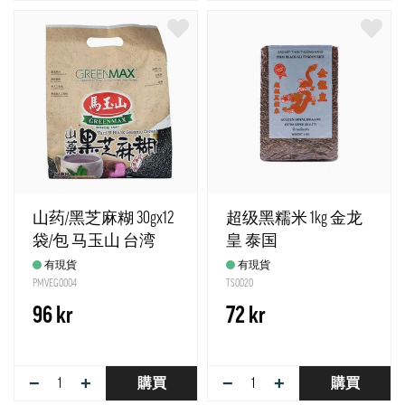
山药/黑芝麻糊 30gx12
超级黑糯米 1kg 金龙
袋/包 马玉山 台湾
皇 泰国
有現貨
有現貨
PMVEG0004
TS0020
96 kr
72 kr
−
+
−
+
購買
購買