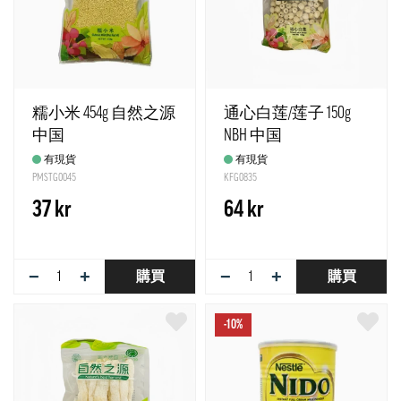
糯小米 454g 自然之源
通心白莲/莲子 150g
中国
NBH 中国
有現貨
有現貨
PMSTG0045
KFG0835
37 kr
64 kr
−
+
−
+
購買
購買
-10%