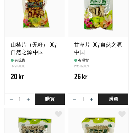
山楂片（无籽）100g
甘草片 100g 自然之源
自然之源 中国
中国
有現貨
有現貨
PMSTG0008
PMSTG0009
20 kr
26 kr
−
+
−
+
購買
購買