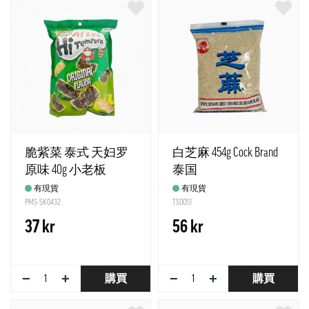
脆紫菜 泰式 天妇罗
白芝麻 454g Cock Brand
原味 40g 小老板
泰国
有現貨
有現貨
PMS-SK0432
TS0051
37 kr
56 kr
−
+
−
+
購買
購買