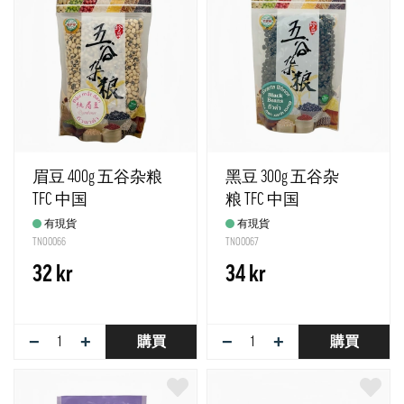
眉豆 400g 五谷杂粮
黑豆 300g 五谷杂
TFC 中国
粮 TFC 中国
有現貨
有現貨
TNO0066
TNO0067
32 kr
34 kr
−
+
−
+
購買
購買