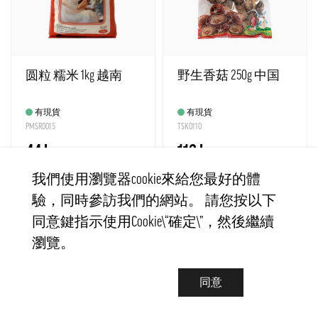
圆粒 糯米 1kg 越南
野生香菇 250g 中国
有現貨
有現貨
PMSR0015
TSK0110
44 kr
112 kr
我們使用瀏覽器cookie來給您最好的體
驗，同時參訪我們的網站。 請您按以下
−
+
−
+
購買
購買
同意鍵指示使用Cookie\“確定\”，然後繼續
瀏覽。
同意