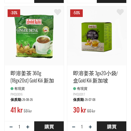
-30%
-50%
即溶姜茶 360g
即溶姜茶 3gx20小袋/
(18gx20st) Gold Kili 新加
盒Gold Kili 新加坡
坡
有現貨
有現貨
PMDJ0016
PMDJ0017
保质期:
26-08-26
保质期:
26-07-08
41 kr
30 kr
59 kr
60 kr
−
+
−
+
購買
購買