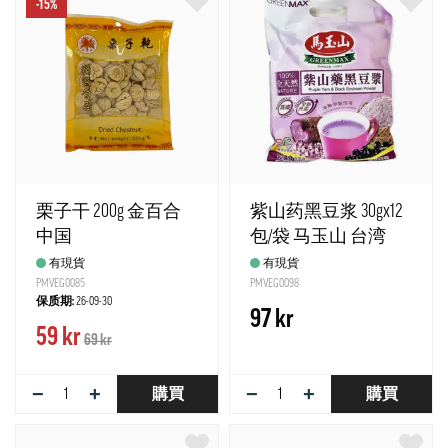
-15%
栗子干 200g 金百合
紫山药黑豆浆 30gx12
中国
包/袋 马玉山 台湾
有現貨
有現貨
PMVEG0085
PMVEG0098
保质期:
26-09-30
97 kr
59 kr
69 kr
−
+
−
+
購買
購買