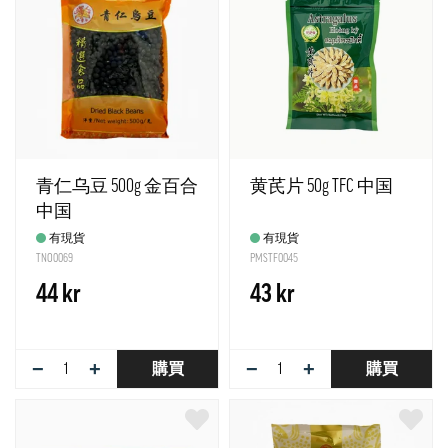
青仁乌豆 500g 金百合
黄芪片 50g TFC 中国
中国
有現貨
有現貨
TNO0069
PMSTF0045
44 kr
43 kr
−
+
−
+
購買
購買