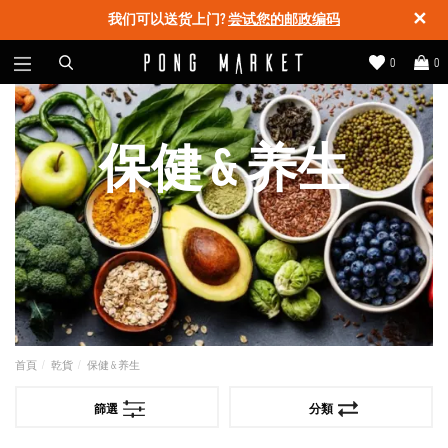
✕
我们可以送货上门?
尝试您的邮政编码
0
0
保健 & 养生
首頁
乾貨
保健 & 养生
篩選
分類