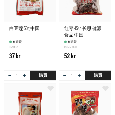
白豆蔻 50g 中国
红枣 454g 长思 健源
食品 中国
有現貨
有現貨
TSK0105
PMS-SG0014
37 kr
52 kr
−
+
−
+
購買
購買