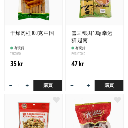
干燥肉桂 100克 中国
雪耳/银耳100g 幸运
猫 越南
有現貨
有現貨
TSK0020
PMSKT0010
35 kr
47 kr
−
+
−
+
購買
購買