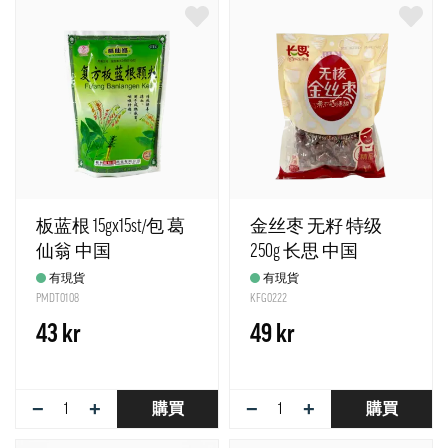
板蓝根 15gx15st/包 葛
金丝枣 无籽 特级
仙翁 中国
250g 长思 中国
有現貨
有現貨
PMDT0108
KFG0222
43 kr
49 kr
−
+
−
+
購買
購買