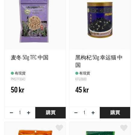
麦冬 50g TFC 中国
黑枸杞 50g 幸运猫 中
国
有現貨
有現貨
PMSTF0043
KFG0880
50 kr
45 kr
−
+
−
+
購買
購買