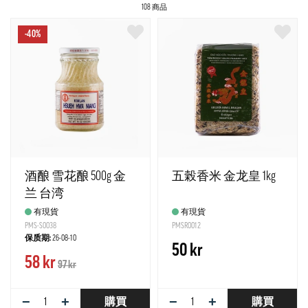
108 商品
-40%
酒酿 雪花酿 500g 金
五榖香米 金龙皇 1kg
兰 台湾
有現貨
有現貨
PMS-S0038
PMSR0012
保质期:
26-08-10
50 kr
58 kr
97 kr
−
+
−
+
購買
購買