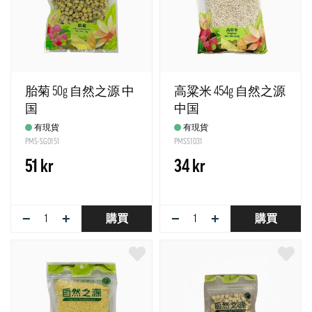
胎菊 50g 自然之源 中
高粱米 454g 自然之源
国
中国
有現貨
有現貨
PMS-SG0151
PMSS1031
51 kr
34 kr
−
+
−
+
購買
購買