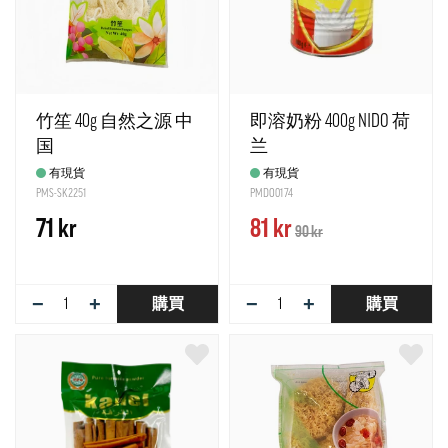
竹笙 40g 自然之源 中
即溶奶粉 400g NIDO 荷
国
兰
有現貨
有現貨
PMS-SK2251
PMDO0174
71 kr
81 kr
90 kr
−
+
−
+
購買
購買