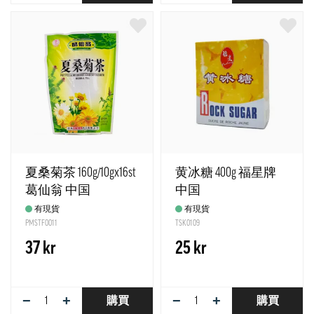
夏桑菊茶 160g/10gx16st
黄冰糖 400g 福星牌
葛仙翁 中国
中国
有現貨
有現貨
PMSTF0011
TSK0109
37 kr
25 kr
−
+
−
+
購買
購買