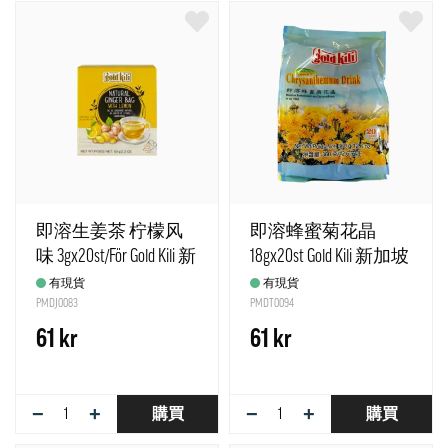
即溶生姜茶 柠檬风
即溶蜂蜜菊花晶
味 3gx20st/För Gold Kili 新
18gx20st Gold Kili 新加坡
加坡
有現貨
有現貨
PMDJ0083
PMDT0094
61 kr
61 kr
−
+
−
+
購買
購買