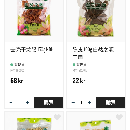
去壳干龙眼 150g NBH
陈皮 100g 自然之源
中国
有現貨
有現貨
PMSTF0002
PMS-SG0015
68 kr
22 kr
−
+
−
+
購買
購買