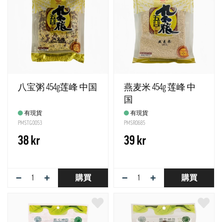
八宝粥 454g莲峰 中国
燕麦米 454g 莲峰 中
国
有現貨
有現貨
PMSTG0053
PMSR0685
38 kr
39 kr
−
+
−
+
購買
購買