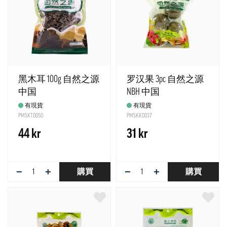
黑木耳 100g 自然之源
罗汉果 3pc 自然之源
中国
NBH 中国
有現貨
有現貨
PMSKT0050
PMSKK0037
44 kr
31 kr
−
+
−
+
購買
購買