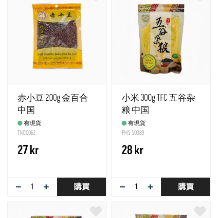
赤小豆 200g 金百合
小米 300g TFC 五谷杂
中国
粮 中国
有現貨
有現貨
TNO0062
PMS-S0389
27 kr
28 kr
−
+
−
+
購買
購買