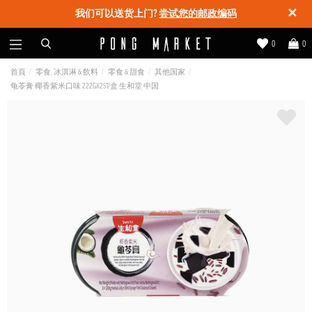
✕
我们可以送货上门?
尝试您的邮政编码
0
0
首頁
零食, 冰淇淋 & 飲料
零食 & 甜食
其他国家
龟苓膏 椰香紫米口味 222GX2ST/盒 生和堂 中国