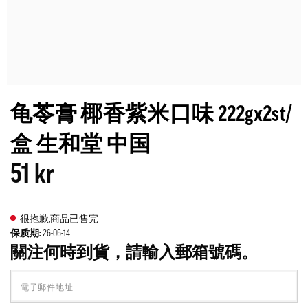
龟苓膏 椰香紫米口味 222gx2st/
盒 生和堂 中国
51 kr
很抱歉,商品已售完
保质期:
26-06-14
關注何時到貨，請輸入郵箱號碼。