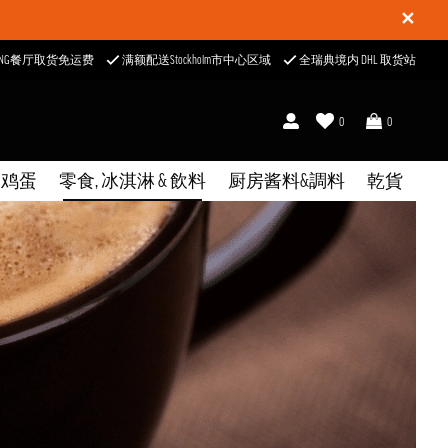
✕
ONG餐厅取货免运费
满额配送Stockholm市中心区域
全瑞典境内 DHL 取货站
0
0
& 鸡蛋
零食, 冰淇淋 & 飲料
厨房酱料&調料
乾貨