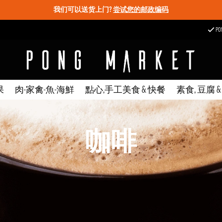
我们可以送货上门?
尝试您的邮政编码
P
果
肉-家禽-魚-海鮮
點心,手工美食 & 快餐
素食, 豆腐 
咖啡