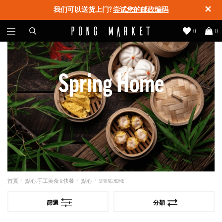
✕
我们可以送货上门?
尝试您的邮政编码
0
0
Spring Home
首頁
點心,手工美食 & 快餐
點心
SPRING HOME
篩選
分類