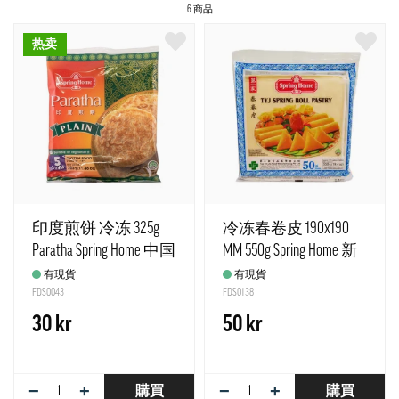
6 商品
热卖
印度煎饼 冷冻 325g
冷冻春卷皮 190x190
Paratha Spring Home 中国
MM 550g Spring Home 新
加坡
有現貨
有現貨
FDS0043
FDS0138
30 kr
50 kr
−
+
−
+
購買
購買