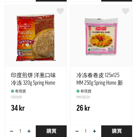
印度煎饼 洋葱口味
冷冻春卷皮 125x125
冷冻 320g Spring Home
MM 250g Spring Home 新
新加玻
加坡
有現貨
有現貨
FDS0109
PMFD0224
34 kr
26 kr
−
+
−
+
購買
購買