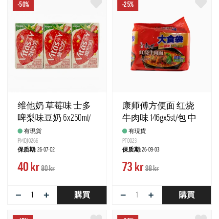
-50%
-25%
维他奶 草莓味 士多
康师傅方便面 红烧
啤梨味豆奶 6x250ml/
牛肉味 146gx5st/包 中
组 维他 中国
国
有現貨
有現貨
PMDJ0266
PT0023
保质期:
26-07-02
保质期:
26-09-03
40 kr
73 kr
80 kr
98 kr
−
+
−
+
購買
購買