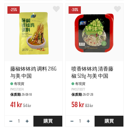
-25%
-30%
藤椒钵钵鸡 调料 216G
喷香钵钵鸡 清香藤
与美 中国
椒 528g 与美 中国
有現貨
有現貨
PMSST0074
PMSST0077
保质期:
26-08-18
保质期:
26-07-28
41 kr
58 kr
54 kr
83 kr
−
+
−
+
購買
購買