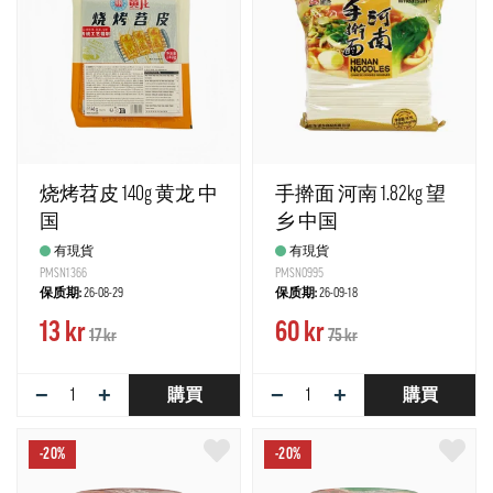
烧烤苕皮 140g 黄龙 中
手擀面 河南 1.82kg 望
国
乡 中国
有現貨
有現貨
PMSN1366
PMSN0995
保质期:
26-08-29
保质期:
26-09-18
13 kr
60 kr
17 kr
75 kr
−
+
−
+
購買
購買
-20%
-20%