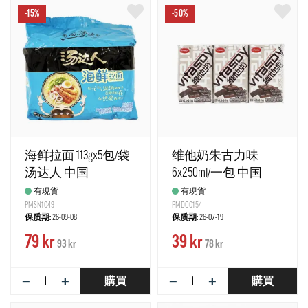
-15%
-50%
海鲜拉面 113gx5包/袋
维他奶朱古力味
汤达人 中国
6x250ml/一包 中国
有現貨
有現貨
PMSN1049
PMDO0154
保质期:
26-09-08
保质期:
26-07-19
79 kr
39 kr
93 kr
78 kr
−
+
−
+
購買
購買