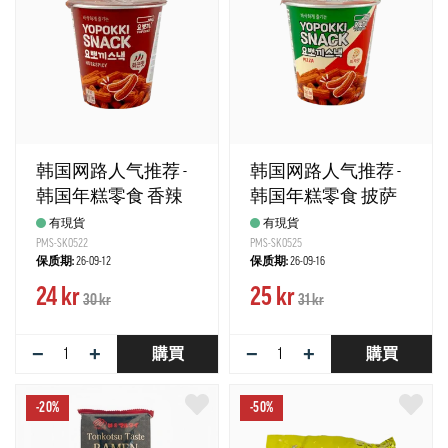
韩国网路人气推荐 -
韩国网路人气推荐 -
韩国年糕零食 香辣
韩国年糕零食 披萨
风味 50g Yopokki 韩国
风味 50g Yopokki 韩国
有現貨
有現貨
PMS-SK0522
PMS-SK0525
保质期:
26-09-12
保质期:
26-09-16
24 kr
25 kr
30 kr
31 kr
−
+
−
+
購買
購買
-20%
-50%