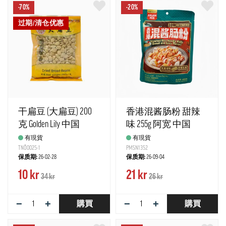
-70%
-20%
过期/清仓优惠
干扁豆 (大扁豆) 200
香港混酱肠粉 甜辣
克 Golden Lily 中国
味 255g 阿宽 中国
有現貨
有現貨
TNÖ0025-1
PMSN1352
保质期:
26-02-28
保质期:
26-09-04
10 kr
21 kr
34 kr
26 kr
−
+
−
+
購買
購買