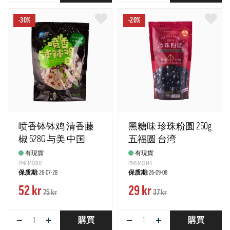
-30%
-20%
喷香钵钵鸡 清香藤
黑糖味 珍珠粉圆 250g
椒 528G 与美 中国
五福圆 台湾
有現貨
有現貨
PMFM0002
PMSM0044
保质期:
26-07-28
保质期:
26-09-08
52 kr
29 kr
75 kr
37 kr
−
+
−
+
購買
購買