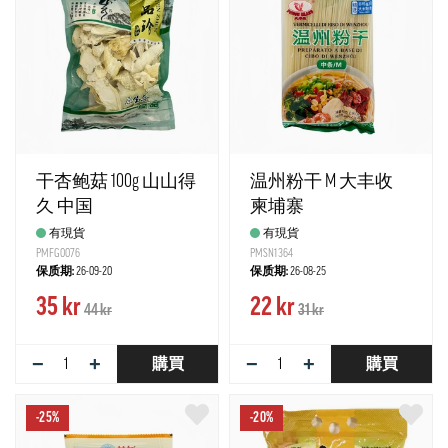
干杏鲍菇 100g 山山得
温州粉干 M 大丰收
久 中国
柬埔寨
有現貨
有現貨
PMFG0076
PMSN1364
保质期:
26-09-20
保质期:
26-08-25
35 kr
22 kr
44 kr
31 kr
−
+
−
+
購買
購買
-25%
-20%