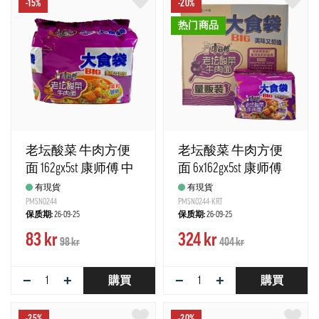
-15%
-20%
热门商品
老坛酸菜 牛肉方便
老坛酸菜 牛肉方便
面 162gx5st 康师傅 中
面 6x162gx5st 康师傅
国
中国
有現貨
有現貨
PMSN0244
PMSN0244-KRT
保质期:
26-09-25
保质期:
26-09-25
83 kr
324 kr
98 kr
404 kr
−
+
−
+
購買
購買