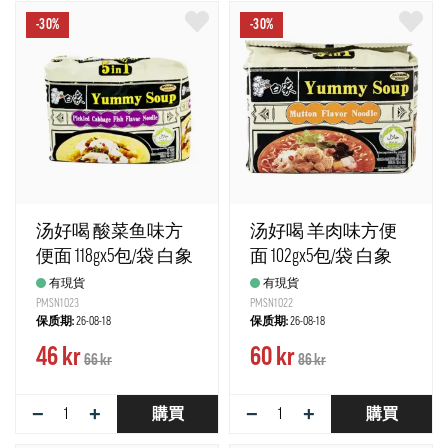
-30%
-30%
汤好喝 酸菜鱼味方
汤好喝 羊肉味方便
便面 118gx5包/袋 白象
面 102gx5包/袋 白象
中国
中国
有現貨
有現貨
PMSN1023
PMSN1022
保质期:
26-08-18
保质期:
26-08-18
46 kr
60 kr
66 kr
86 kr
−
+
−
+
購買
購買