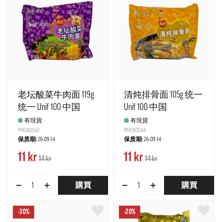
老坛酸菜牛肉面 119g
清炖排骨面 105g 统一
统一 Unif 100 中国
Unif 100 中国
有現貨
有現貨
PMSN0542
PMSN0544
保质期:
26-09-14
保质期:
26-09-14
11 kr
11 kr
14 kr
14 kr
−
+
−
+
購買
購買
-30%
-20%