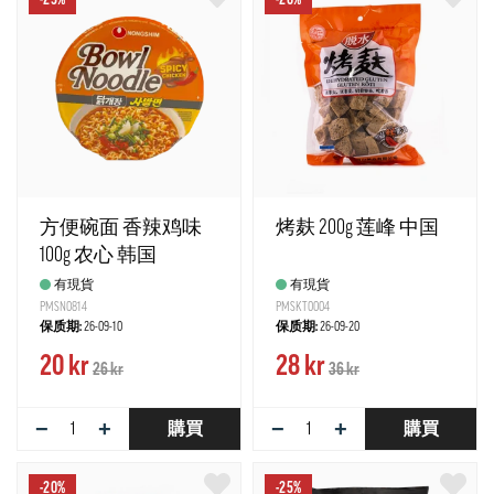
-25%
-20%
方便碗面 香辣鸡味
烤麸 200g 莲峰 中国
100g 农心 韩国
有現貨
有現貨
PMSN0814
PMSKT0004
保质期:
26-09-10
保质期:
26-09-20
20 kr
28 kr
26 kr
36 kr
−
+
−
+
購買
購買
-20%
-25%