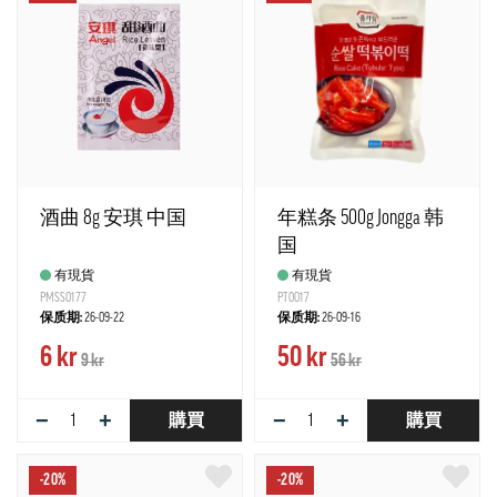
酒曲 8g 安琪 中国
年糕条 500g Jongga 韩
国
有現貨
有現貨
PMSS0177
PT0017
保质期:
26-09-22
保质期:
26-09-16
6 kr
50 kr
9 kr
56 kr
−
+
−
+
購買
購買
-20%
-20%