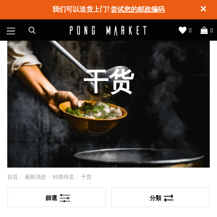
✕
我们可以送货上门?
尝试您的邮政编码
0
0
干货
首頁
最新消息
特惠特卖
干货
篩選
分類