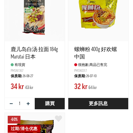
鹿儿岛白汤 拉面 184g
螺蛳粉 400g 好欢螺
Marutai 日本
中国
有現貨
很抱歉,商品已售完
PMSN1367
PMSN0317
保质期:
26-08-27
保质期:
26-07-10
34 kr
32 kr
43 kr
64 kr
−
+
購買
更多訊息
-60%
过期/清仓优惠