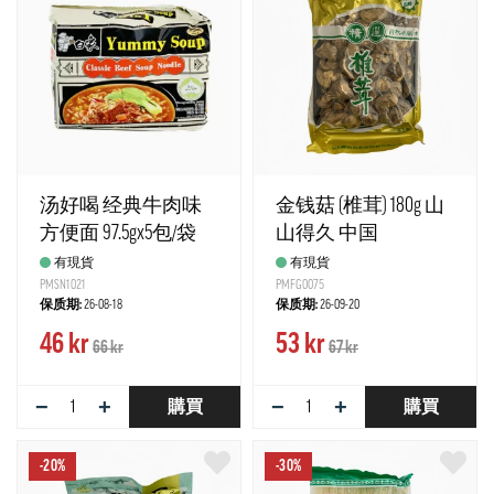
汤好喝 经典牛肉味
金钱菇 (椎茸) 180g 山
方便面 97.5gx5包/袋
山得久 中国
白象 中国
有現貨
有現貨
PMSN1021
PMFG0075
保质期:
26-08-18
保质期:
26-09-20
46 kr
53 kr
66 kr
67 kr
−
+
−
+
購買
購買
-20%
-30%