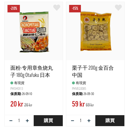
-20%
-15%
面粉-专用章鱼烧丸
栗子干 200g 金百合
子 180g Otafuku 日本
中国
有現貨
有現貨
PMSM0113
PMVEG0085
保质期:
26-09-10
保质期:
26-09-30
20 kr
59 kr
26 kr
69 kr
−
+
−
+
購買
購買