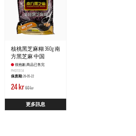
核桃黑芝麻糊 360g 南
方黑芝麻 中国
很抱歉,商品已售完
PMDT0134
保质期:
26-05-22
24 kr
60 kr
更多訊息