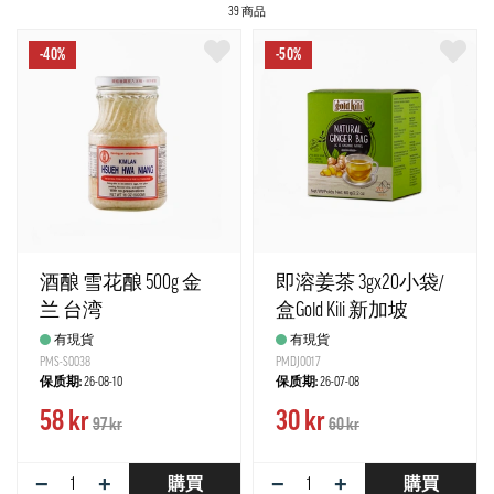
39 商品
-40%
-50%
酒酿 雪花酿 500g 金
即溶姜茶 3gx20小袋/
兰 台湾
盒Gold Kili 新加坡
有現貨
有現貨
PMS-S0038
PMDJ0017
保质期:
26-08-10
保质期:
26-07-08
58 kr
30 kr
97 kr
60 kr
−
+
−
+
購買
購買