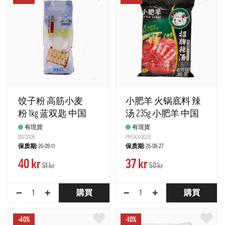
饺子粉 高筋小麦
小肥羊 火锅底料 辣
粉 1kg 蓝双匙 中国
汤 235g 小肥羊 中国
有現貨
有現貨
BW0006
PMSKK0028
保质期:
26-09-11
保质期:
26-08-27
40 kr
37 kr
51 kr
50 kr
−
+
−
+
購買
購買
-40%
-10%