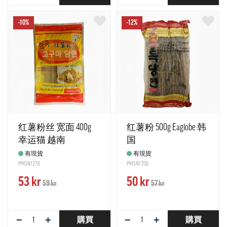
-10%
-12%
红薯粉丝 宽面 400g
红薯粉 500g Eaglobe 韩
幸运猫 越南
国
有現貨
有現貨
PMSN1276
PMSN1356
53 kr
50 kr
59 kr
57 kr
−
+
−
+
購買
購買