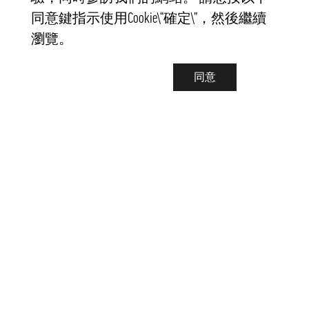
同意鍵指示使用Cookie\“確定\”，然後繼續
瀏覽。
同意
聯繫我們
info@pongmarket.se
Svarvarvägen 12
132 38 Saltsjö-Boo
Pong Market AB
Org.nr 559008-7481