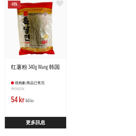
-10%
红薯粉 340g Wang 韩国
很抱歉,商品已售完
PMSN0294
54 kr
60 kr
更多訊息