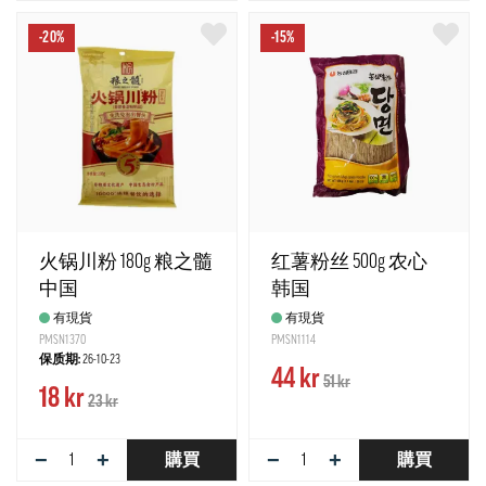
-20%
-15%
火锅川粉 180g 粮之髓
红薯粉丝 500g 农心
中国
韩国
有現貨
有現貨
PMSN1370
PMSN1114
保质期:
26-10-23
44 kr
51 kr
18 kr
23 kr
−
+
−
+
購買
購買