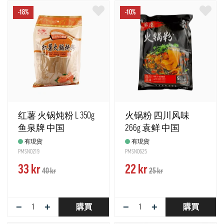
-18%
-10%
红薯 火锅炖粉 L 350g
火锅粉 四川风味
鱼泉牌 中国
266g 袁鲜 中国
有現貨
有現貨
PMSN0219
PMSN0625
33 kr
22 kr
40 kr
25 kr
−
+
−
+
購買
購買