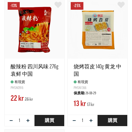
-13%
-25%
酸辣粉 四川风味 276g
烧烤苕皮 140g 黄龙 中
袁鲜 中国
国
有現貨
有現貨
PMSN0916
PMSN1366
保质期:
26-08-29
22 kr
26 kr
13 kr
17 kr
−
+
−
+
購買
購買