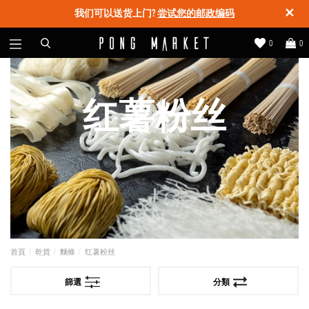
✕
我们可以送货上门?
尝试您的邮政编码
0
0
红薯粉丝
首頁
乾貨
麵條
红薯粉丝
篩選
分類