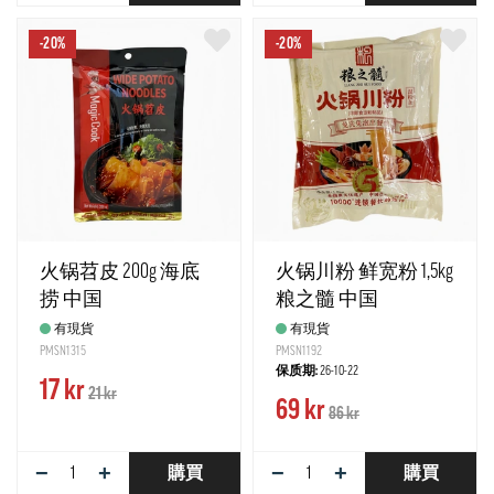
-20%
-20%
火锅苕皮 200g 海底
火锅川粉 鲜宽粉 1,5kg
捞 中国
粮之髓 中国
有現貨
有現貨
PMSN1315
PMSN1192
保质期:
26-10-22
17 kr
21 kr
69 kr
86 kr
−
+
−
+
購買
購買