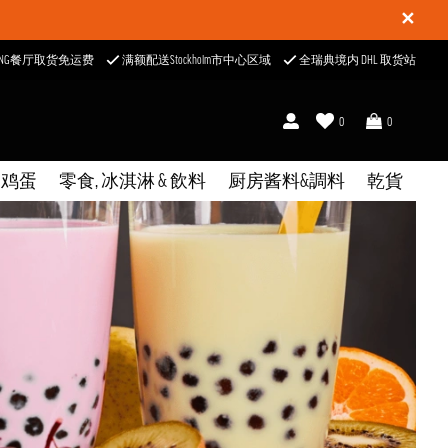
✕
ONG餐厅取货免运费
满额配送Stockholm市中心区域
全瑞典境内 DHL 取货站
0
0
& 鸡蛋
零食, 冰淇淋 & 飲料
厨房酱料&調料
乾貨