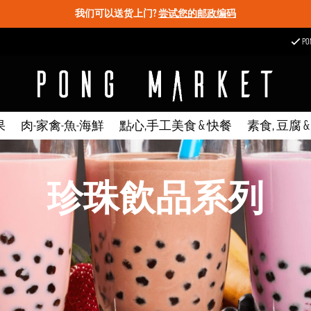
我们可以送货上门?
尝试您的邮政编码
P
果
肉-家禽-魚-海鮮
點心,手工美食 & 快餐
素食, 豆腐 
珍珠飲品系列