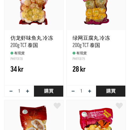
仿龙虾味鱼丸 冷冻
绿网豆腐丸 冷冻
200g TCT 泰国
200g TCT 泰国
有現貨
有現貨
PMFF0178
PMFF0179
34 kr
28 kr
−
+
−
+
購買
購買