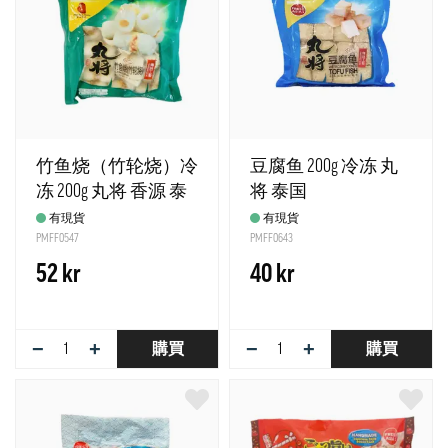
竹鱼烧（竹轮烧）冷
豆腐鱼 200g 冷冻 丸
冻 200g 丸将 香源 泰
将 泰国
国
有現貨
有現貨
PMFF0547
PMFF0643
52 kr
40 kr
−
+
−
+
購買
購買