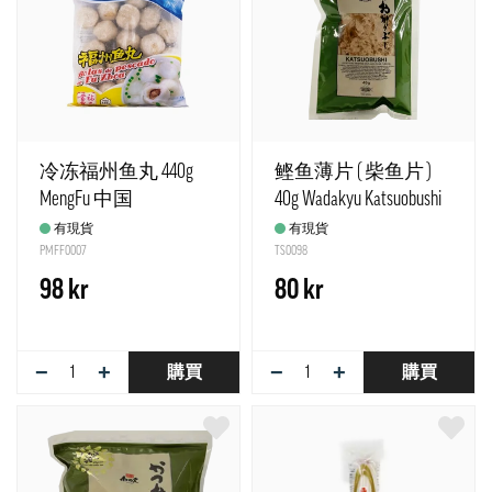
冷冻福州鱼丸 440g
鲣鱼薄片 ( 柴鱼片 )
MengFu 中国
40g Wadakyu Katsuobushi
日本
有現貨
有現貨
PMFF0007
TS0098
98 kr
80 kr
−
+
−
+
購買
購買