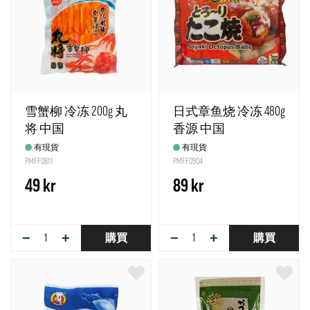
雪蟹柳 冷冻 200g 丸
日式章鱼烧 冷冻 480g
将 中国
香源 中国
有現貨
有現貨
PMFF0811
PMFF0904
49 kr
89 kr
−
+
−
+
購買
購買