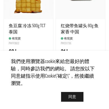
鱼豆腐 冷冻 500g TCT
红烧带鱼罐头 80g 鱼
泰国
家香 中国
有現貨
有現貨
PMFF0822
PMSS1736
68 kr
31 kr
我們使用瀏覽器cookie來給您最好的體
驗，同時參訪我們的網站。 請您按以下
−
+
−
+
購買
購買
同意鍵指示使用Cookie\“確定\”，然後繼續
瀏覽。
同意