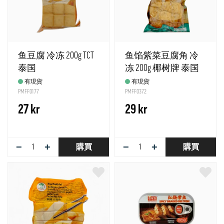
鱼豆腐 冷冻 200g TCT
鱼馅紫菜豆腐角 冷
泰国
冻 200g 椰树牌 泰国
有現貨
有現貨
PMFF0177
PMFF0372
27 kr
29 kr
−
+
−
+
購買
購買