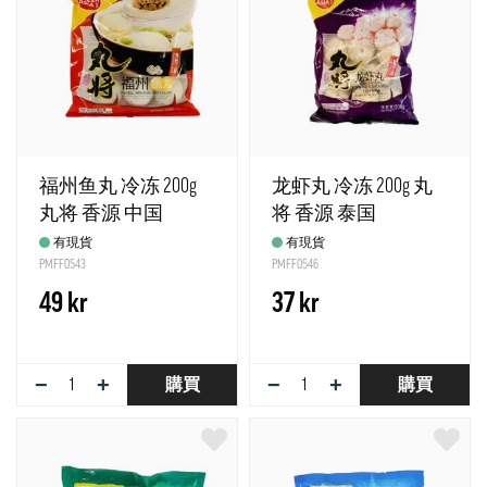
福州鱼丸 冷冻 200g
龙虾丸 冷冻 200g 丸
丸将 香源 中国
将 香源 泰国
有現貨
有現貨
PMFF0543
PMFF0546
49 kr
37 kr
−
+
−
+
購買
購買