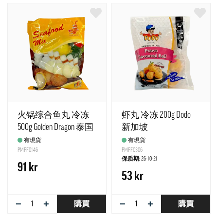
火锅综合鱼丸 冷冻
虾丸 冷冻 200g Dodo
500g Golden Dragon 泰国
新加坡
有現貨
有現貨
PMFF0146
PMFF0306
保质期:
26-10-21
91 kr
53 kr
−
+
−
+
購買
購買