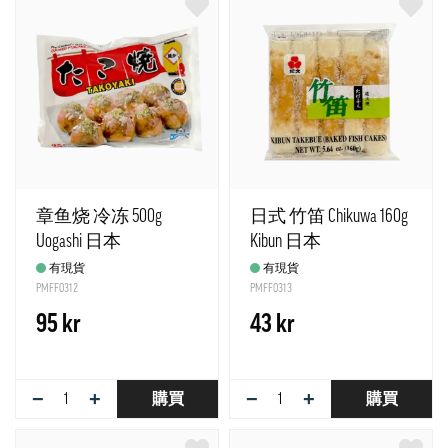
章鱼烧 冷冻 500g
日式 竹笛 Chikuwa 160g
Uogashi 日本
Kibun 日本
有現貨
有現貨
PMFF0312
PMFF0313
95 kr
43 kr
−
+
−
+
購買
購買