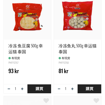
冷冻 鱼豆腐 500g 幸
冷冻鱼丸 500g 幸运猫
运猫 泰国
泰国
有現貨
有現貨
PMFF0767
PMFF0768
93 kr
81 kr
−
+
−
+
購買
購買