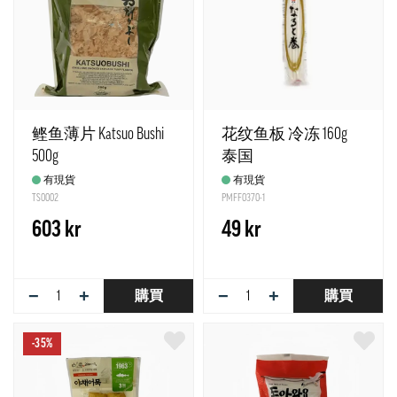
鲣鱼薄片 Katsuo Bushi
花纹鱼板 冷冻 160g
500g
泰国
有現貨
有現貨
TS0002
PMFF0370-1
603 kr
49 kr
−
+
−
+
購買
購買
-35%