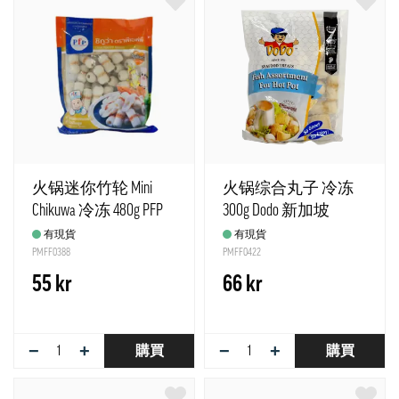
火锅迷你竹轮 Mini
火锅综合丸子 冷冻
Chikuwa 冷冻 480g PFP
300g Dodo 新加坡
泰国
有現貨
有現貨
PMFF0388
PMFF0422
55 kr
66 kr
−
+
−
+
購買
購買