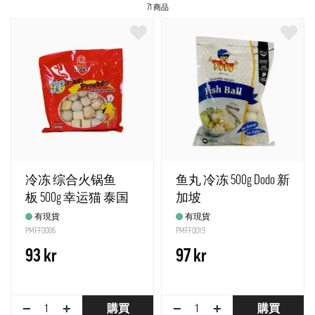
71 商品
冷冻 综合火锅鱼
鱼丸 冷冻 500g Dodo 新
板 500g 幸运猫 泰国
加坡
有現貨
有現貨
PMFF0006
PMFF0019
93 kr
97 kr
−
+
−
+
購買
購買