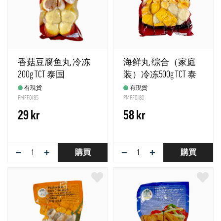
香菇豆腐鱼丸 冷冻
海鲜丸 综合（家庭
200g TCT 泰国
装）冷冻500g TCT 泰
国
有現貨
有現貨
PMFF0185
PMFF0180
29 kr
58 kr
−
+
−
+
購買
購買