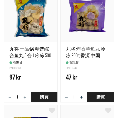
丸将 一品锅 精选综
丸将 炸香芋鱼丸 冷
合鱼丸 5 合 1 冷冻 500
冻 200g 香源 中国
克 香源 中国
有現貨
有現貨
PMFF0348
PMFF0347
97 kr
47 kr
−
+
−
+
購買
購買