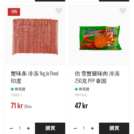
-10%
蟹味条 冷冻 1kg Jo Food
仿 雪蟹腿味肉 冷冻
印度
250克 PFP 泰国
有現貨
有現貨
FS0052-1
PMFF0142
71 kr
47 kr
79 kr
−
+
−
+
購買
購買