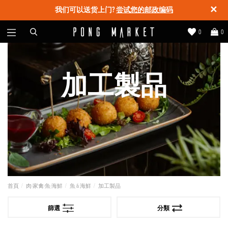
✕
我们可以送货上门?
尝试您的邮政编码
0
0
加工製品
首頁
肉-家禽-魚-海鮮
魚 & 海鮮
加工製品
篩選
分類