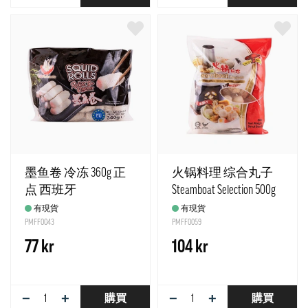
墨鱼卷 冷冻 360g 正
火锅料理 综合丸子
点 西班牙
Steamboat Selection 500g
Mushroom
有現貨
有現貨
PMFF0043
PMFF0059
77 kr
104 kr
−
+
−
+
購買
購買