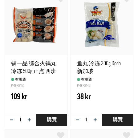
锅一品 综合火锅丸
鱼丸 冷冻 200g Dodo
冷冻 500g 正点 西班
新加坡
牙
有現貨
有現貨
PMFF0450
PMFF0445
109 kr
38 kr
−
+
−
+
購買
購買