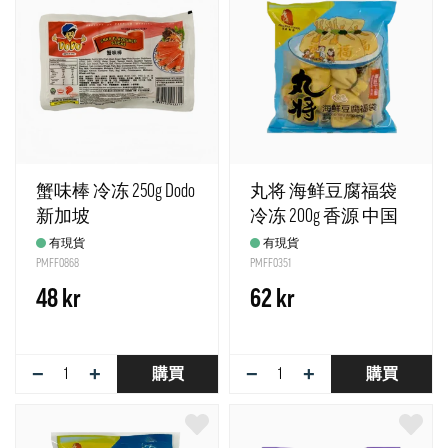
蟹味棒 冷冻 250g Dodo
丸将 海鲜豆腐福袋
新加坡
冷冻 200g 香源 中国
有現貨
有現貨
PMFF0868
PMFF0351
48 kr
62 kr
−
+
−
+
購買
購買