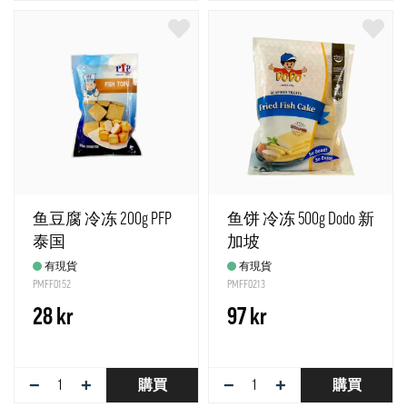
鱼豆腐 冷冻 200g PFP
鱼饼 冷冻 500g Dodo 新
泰国
加坡
有現貨
有現貨
PMFF0152
PMFF0213
28 kr
97 kr
−
+
−
+
購買
購買