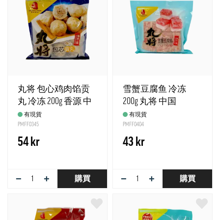
丸将 包心鸡肉馅贡
雪蟹豆腐鱼 冷冻
丸 冷冻 200g 香源 中
200g 丸将 中国
国
有現貨
有現貨
PMFF0345
PMFF0404
54 kr
43 kr
−
+
−
+
購買
購買