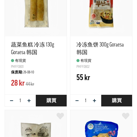
蔬菜鱼糕 冷冻 130g
冷冻鱼饼 300g Goraesa
Goraesa 韩国
韩国
有現貨
有現貨
PMFF0801
PMFF0802
保质期:
26-08-10
55 kr
28 kr
44 kr
−
+
−
+
購買
購買