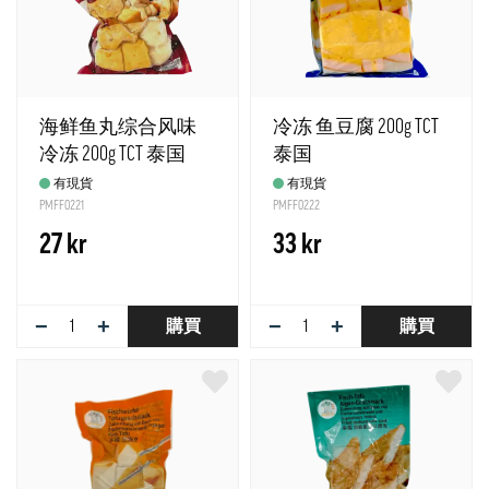
海鲜鱼丸综合风味
冷冻 鱼豆腐 200g TCT
冷冻 200g TCT 泰国
泰国
有現貨
有現貨
PMFF0221
PMFF0222
27 kr
33 kr
−
+
−
+
購買
購買