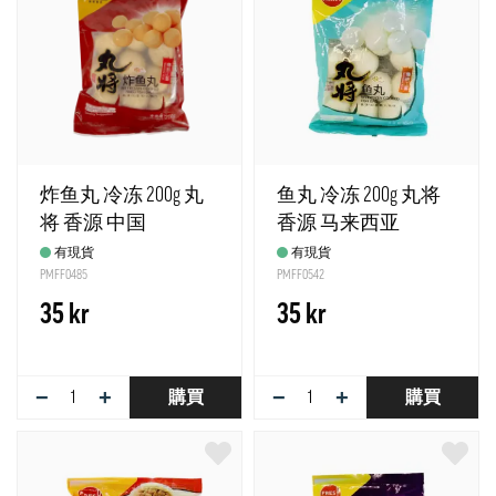
炸鱼丸 冷冻 200g 丸
鱼丸 冷冻 200g 丸将
将 香源 中国
香源 马来西亚
有現貨
有現貨
PMFF0485
PMFF0542
35 kr
35 kr
−
+
−
+
購買
購買