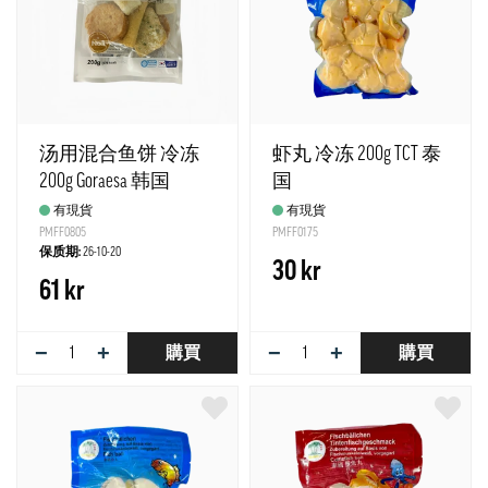
汤用混合鱼饼 冷冻
虾丸 冷冻 200g TCT 泰
200g Goraesa 韩国
国
有現貨
有現貨
PMFF0805
PMFF0175
保质期:
26-10-20
30 kr
61 kr
−
+
−
+
購買
購買