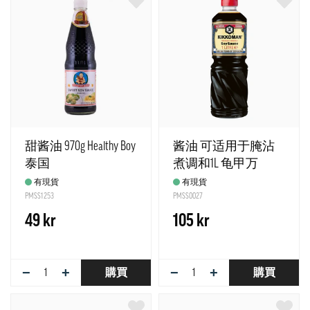
甜酱油 970g Healthy Boy
酱油 可适用于腌沾
泰国
煮调和1L 龟甲万
有現貨
有現貨
PMSS1253
PMSS0027
49 kr
105 kr
−
+
−
+
購買
購買