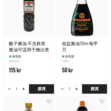
酸子酱油 不含麸质
低盐酱油150ml 龟甲
酱油可适用于腌沾煮
万
调和 1L Kikkoman
有現貨
有現貨
PMSS0028
TS0014
115 kr
50 kr
−
+
−
+
購買
購買