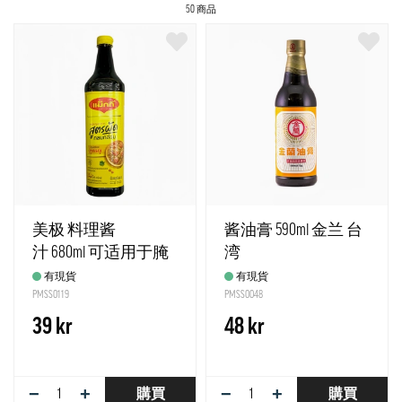
50 商品
美极 料理酱
酱油膏 590ml 金兰 台
汁 680ml 可适用于腌
湾
沾煮调和 泰国
有現貨
有現貨
PMSS0119
PMSS0048
39 kr
48 kr
−
+
−
+
購買
購買