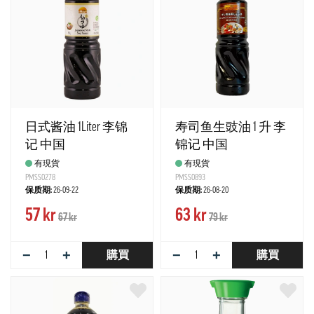
日式酱油 1Liter 李锦
寿司鱼生豉油 1 升 李
记 中国
锦记 中国
有現貨
有現貨
PMSS0278
PMSS0893
保质期:
26-09-22
保质期:
26-08-20
57 kr
63 kr
67 kr
79 kr
−
+
−
+
購買
購買