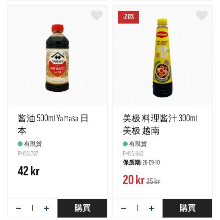
-20%
酱油 500ml Yamasa 日
美极 料理酱汁 300ml
本
美极 越南
有現貨
有現貨
PMSS1787
PMSS1842
保质期:
26-09-10
42 kr
20 kr
25 kr
−
+
−
+
購買
購買