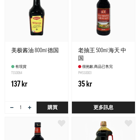
美极酱油 800ml 德国
老抽王 500ml 海天 中
国
有現貨
很抱歉,商品已售完
TSS0064
PMSS0003
137 kr
35 kr
−
+
購買
更多訊息