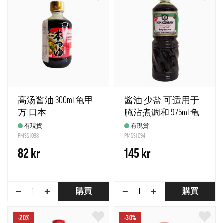
高汤酱油 300ml 龟甲
酱油 少盐 可适用于
万 日本
腌沾煮调和 975ml 龟
甲万
有現貨
有現貨
PMSS1098
PMSS1094
82 kr
145 kr
−
+
−
+
購買
購買
-20%
-30%