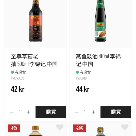
至尊草菇老
蒸鱼豉油 410ml 李锦
抽 500ml 李锦记 中国
记 中国
有現貨
有現貨
PMSS0092
TSS0048
42 kr
44 kr
−
+
−
+
購買
購買
-15%
-20%