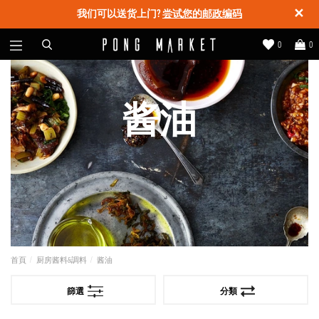
✕
我们可以送货上门?
尝试您的邮政编码
0
0
酱油
首頁
厨房酱料&調料
酱油
篩選
分類