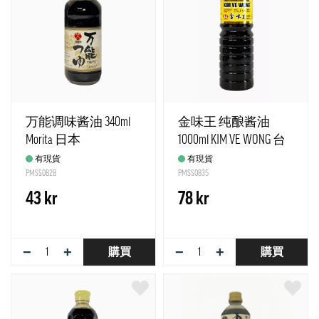
万能调味酱油 340ml
金味王 纯酿酱油
Morita 日本
1000ml KIM VE WONG 台
湾
有現貨
有現貨
PMSS0828
PMSS0835
43 kr
78 kr
−
+
−
+
購買
購買