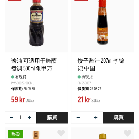
酱油 可适用于腌蘸
饺子酱汁 207ml 李锦
煮调 500ml 龟甲万
记 中国
有現貨
有現貨
PMSS0027-500ML
PMSS0087
保质期:
26-09-30
保质期:
26-08-27
59 kr
21 kr
74 kr
30 kr
−
+
−
+
購買
購買
热卖