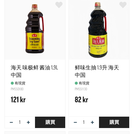
海天 味极鲜 酱油 1,9L
鲜味生抽 1.9升 海天
中国
中国
有現貨
有現貨
PMSS0180
PMSS1130
121 kr
82 kr
−
+
−
+
購買
購買