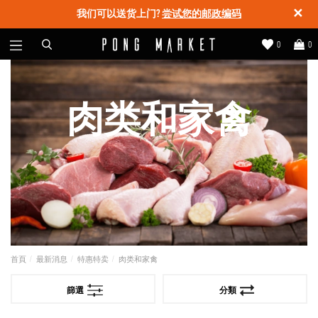
✕
我们可以送货上门?
尝试您的邮政编码
0
0
肉类和家禽
首頁
最新消息
特惠特卖
肉类和家禽
篩選
分類