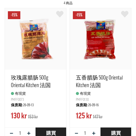
4 商品
-15%
-15%
玫瑰露腊肠 500g
五香腊肠 500g Oriental
Oriental Kitchen 法国
Kitchen 法国
有現貨
有現貨
PMFF0073
PMFF0130
保质期:
26-09-13
保质期:
26-09-16
130 kr
125 kr
153 kr
147 kr
−
+
−
+
購買
購買