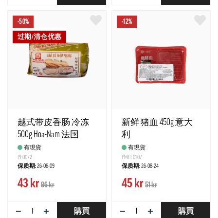
-50%
-12%
过期/清仓优惠
越式带皮香肠 冷冻
新鲜 猪血 450g 意大
500g Hoa-Nam 法国
利
有現貨
有現貨
PF0072
PMFF0107
保质期:
26-06-09
保质期:
26-08-24
43 kr
45 kr
86 kr
51 kr
−
+
−
+
購買
購買