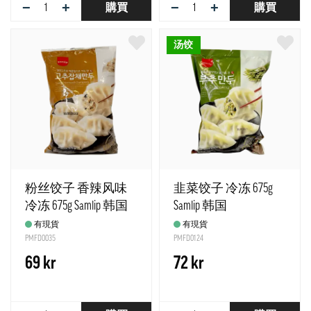
−
+
−
+
購買
購買
汤饺
粉丝饺子 香辣风味
韭菜饺子 冷冻 675g
冷冻 675g Samlip 韩国
Samlip 韩国
有現貨
有現貨
PMFD0035
PMFD0124
69 kr
72 kr