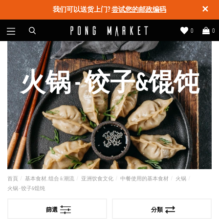
✕
我们可以送货上门?
尝试您的邮政编码
0
0
火锅 - 饺子&馄饨
首頁
基本食材, 组合 & 潮流
亚洲饮食文化
中餐使用的基本食材
火锅
火锅 - 饺子&馄饨
篩選
分類