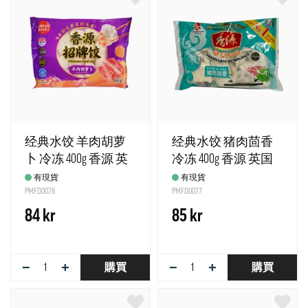
经典水饺 羊肉胡萝
经典水饺 猪肉茴香
卜 冷冻 400g 香源 英
冷冻 400g 香源 英国
国
有現貨
有現貨
PMFD0078
PMFD0077
84 kr
85 kr
−
+
−
+
購買
購買