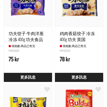
功夫饺子 牛肉洋葱
鸡肉香菇饺子 冷冻
冷冻 400g 功夫食品
400g 功夫 英国
英国
很抱歉,商品已售完
很抱歉,商品已售完
PMDS0089
PMFD0238
75 kr
78 kr
更多訊息
更多訊息