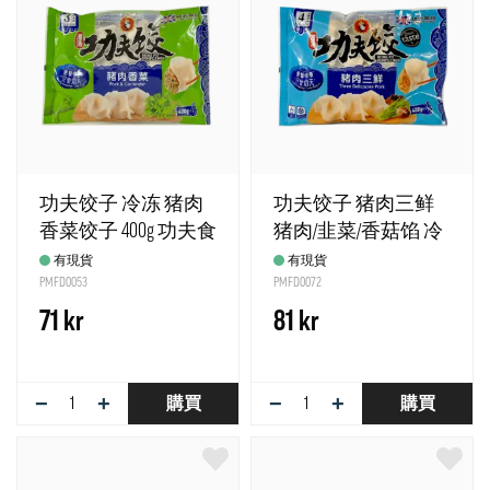
功夫饺子 冷冻 猪肉
功夫饺子 猪肉三鲜
香菜饺子 400g 功夫食
猪肉/韭菜/香菇馅 冷
品 英国
冻 400g 功夫食品 英
有現貨
有現貨
PMFD0053
国
PMFD0072
71 kr
81 kr
−
+
−
+
購買
購買