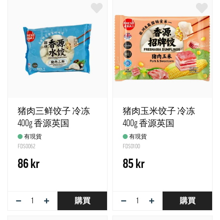
猪肉三鲜饺子 冷冻
猪肉玉米饺子 冷冻
400g 香源英国
400g 香源英国
有現貨
有現貨
FDS0062
FDS0100
86 kr
85 kr
−
+
−
+
購買
購買