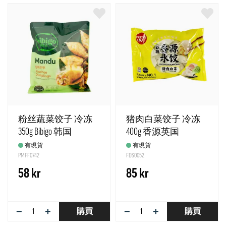
粉丝蔬菜饺子 冷冻
猪肉白菜饺子 冷冻
350g Bibigo 韩国
400g 香源英国
有現貨
有現貨
PMFF0742
FDS0052
58 kr
85 kr
−
+
−
+
購買
購買