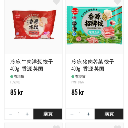
冷冻 牛肉洋葱 饺子
冷冻 猪肉荠菜 饺子
400g - 香源 英国
400g - 香源 英国
有現貨
有現貨
FDS0106
PMFF0326
85 kr
85 kr
−
+
−
+
購買
購買