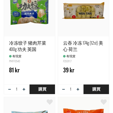
冷冻饺子 猪肉芹菜
云吞 冷冻 174g (12st) 美
400g 功夫 英国
心 荷兰
有現貨
有現貨
PMFF0540
FDS0117
81 kr
39 kr
−
+
−
+
購買
購買