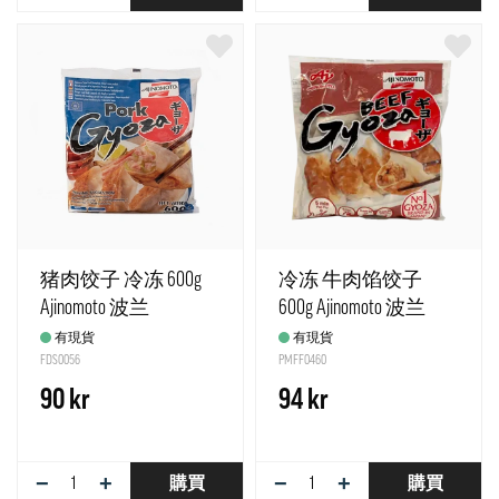
猪肉饺子 冷冻 600g
冷冻 牛肉馅饺子
Ajinomoto 波兰
600g Ajinomoto 波兰
有現貨
有現貨
FDS0056
PMFF0460
90 kr
94 kr
−
+
−
+
購買
購買