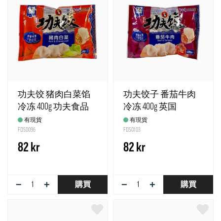
功夫饺 猪肉白菜馅
功夫饺子 番茄牛肉
冷冻 400g 功夫食品
冷冻 400g 英国
英国
有現貨
有現貨
FDS0096
FDS0103
82 kr
82 kr
−
+
−
+
購買
購買