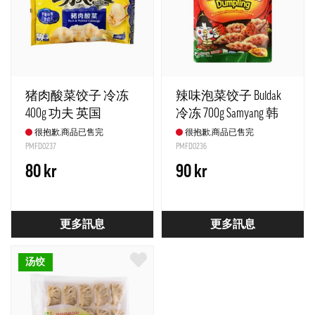
猪肉酸菜饺子 冷冻
辣味泡菜饺子 Buldak
400g 功夫 英国
冷冻 700g Samyang 韩
国
很抱歉,商品已售完
很抱歉,商品已售完
PMFD0237
PMFD0236
80 kr
90 kr
更多訊息
更多訊息
汤饺