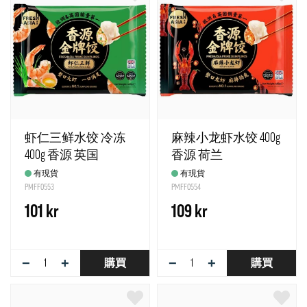
虾仁三鲜水饺 冷冻
麻辣小龙虾水饺 400g
400g 香源 英国
香源 荷兰
有現貨
有現貨
PMFF0553
PMFF0554
101 kr
109 kr
−
+
−
+
購買
購買