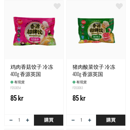
鸡肉香菇饺子 冷冻
猪肉酸菜饺子 冷冻
400g 香源英国
400g 香源英国
有現貨
有現貨
FDS0054
FDS0063
85 kr
85 kr
−
+
−
+
購買
購買