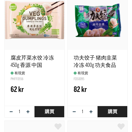
腐皮芹菜水饺 冷冻
功夫饺子 猪肉韭菜
450g 香源 中国
冷冻 400g 功夫食品
英国
有現貨
有現貨
PMFF0556
FDS0095
62 kr
82 kr
−
+
−
+
購買
購買