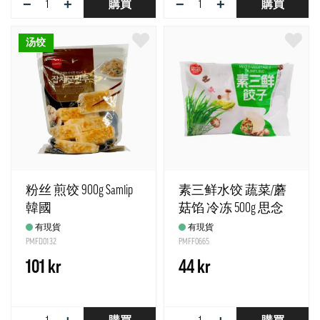
−
+
−
+
購買
購買
汤饺
粉丝 煎饺 900g Samlip
素三鲜水饺 蔬菜/蘑
韓國
菇馅 冷冻 500g 思念
中国
有現貨
有現貨
PMFD0132
PMFF0665
101 kr
44 kr