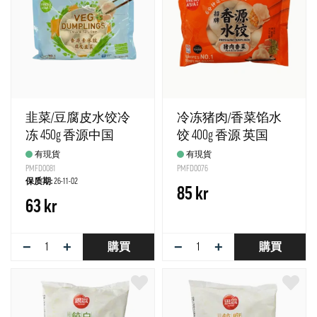
韭菜/豆腐皮水饺冷
冷冻猪肉/香菜馅水
冻 450g 香源中国
饺 400g 香源 英国
有現貨
有現貨
PMFD0081
PMFD0076
保质期:
26-11-02
85 kr
63 kr
−
+
−
+
購買
購買