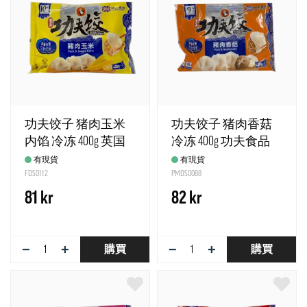
功夫饺子 猪肉玉米
功夫饺子 猪肉香菇
内馅 冷冻 400g 英国
冷冻 400g 功夫食品
英国
有現貨
有現貨
FDS0112
PMDS0088
81 kr
82 kr
−
+
−
+
購買
購買