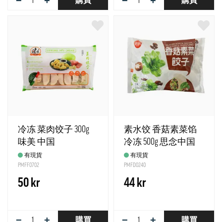
−
+
−
+
購買
購買
冷冻 菜肉饺子 300g
素水饺 香菇素菜馅
味美 中国
冷冻 500g 思念中国
有現貨
有現貨
PMFF0702
PMFD0240
50 kr
44 kr
−
+
−
+
購買
購買