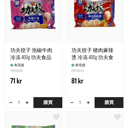
功夫饺子 泡椒牛肉
功夫饺子 猪肉麻辣
冷冻 400g 功夫食品
烫 冷冻 400g 功夫食
英国
品 英国
有現貨
有現貨
PMDS0086
PMFD0129
71 kr
81 kr
−
+
−
+
購買
購買