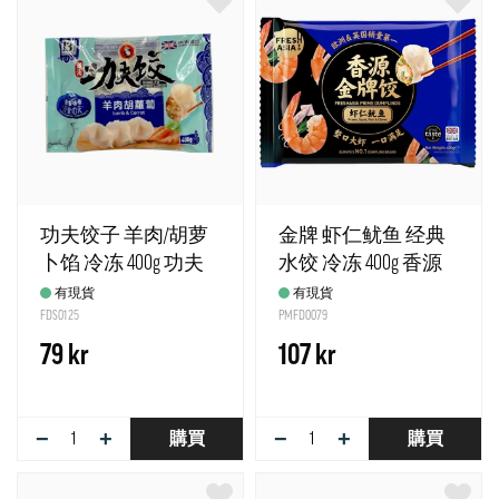
功夫饺子 羊肉/胡萝
金牌 虾仁鱿鱼 经典
卜馅 冷冻 400g 功夫
水饺 冷冻 400g 香源
食品 英国
有現貨
有現貨
FDS0125
PMFD0079
79 kr
107 kr
−
+
−
+
購買
購買