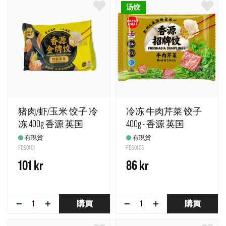
汤饺
猪肉/虾/玉米 饺子 冷
冷冻 牛肉芹菜 饺子
冻 400g 香源 英国
400g - 香源 英国
有現貨
有現貨
FDS0101
FDS0105
101 kr
86 kr
−
+
−
+
購買
購買