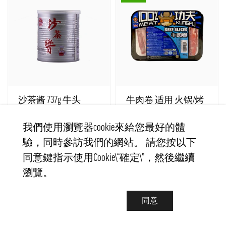
沙茶酱 737g 牛头
牛肉卷 适用 火锅/烤
牌 台湾
肉/热炒 冷冻 400g 功
夫 英国
我們使用瀏覽器cookie來給您最好的體
有現貨
有現貨
TSS0001
PF0094
驗，同時參訪我們的網站。 請您按以下
171 kr
125 kr
同意鍵指示使用Cookie\“確定\”，然後繼續
瀏覽。
−
+
−
+
購買
購買
同意
热卖
热卖