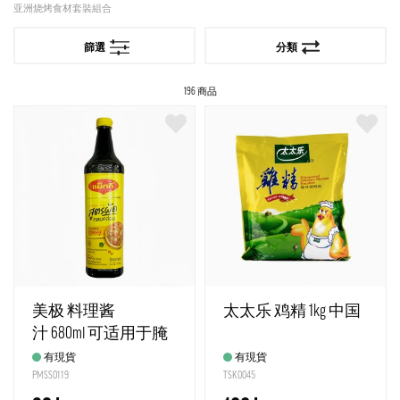
亚洲烧烤食材套裝組合
篩選
分類
196 商品
美极 料理酱
太太乐 鸡精 1kg 中国
汁 680ml 可适用于腌
沾煮调和 泰国
有現貨
有現貨
PMSS0119
TSK0045