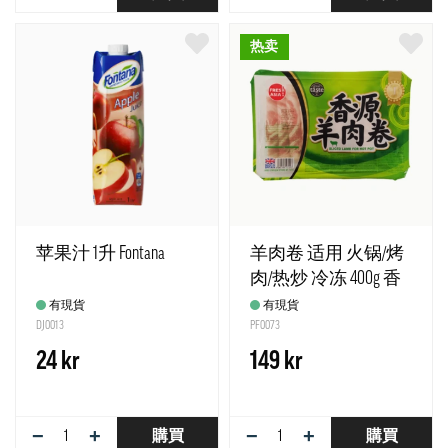
热卖
苹果汁 1升 Fontana
羊肉卷 适用 火锅/烤
肉/热炒 冷冻 400g 香
源 英国
有現貨
有現貨
DJ0013
PF0073
24 kr
149 kr
−
+
−
+
購買
購買