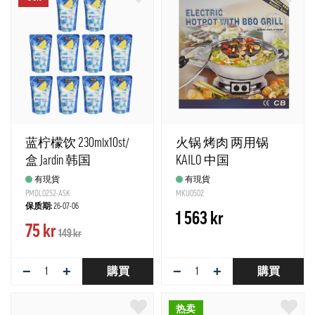
蓝柠檬饮 230mlx10st/
火锅 烤肉 两用锅
盒 Jardin 韩国
KAILO 中国
有現貨
有現貨
PMDL0252-ASK
MKU0502
保质期:
26-07-06
1 563 kr
75 kr
149 kr
−
+
−
+
購買
購買
热卖