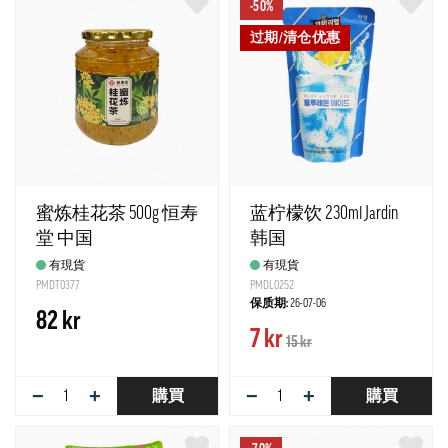
-50%
过期/清仓优惠
蜜炼桂花茶 500g 恒寿
蓝柠檬饮 230ml Jardin
堂 中国
韩国
有現貨
有現貨
PMDT0377
PMDL0252
保质期:
26-07-06
82 kr
7 kr
15 kr
−
+
−
+
購買
購買