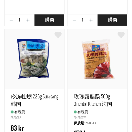
−
+
−
+
購買
購買
冷冻牡蛎 226g Surasang
玫瑰露腊肠 500g
韩国
Oriental Kitchen 法国
有現貨
有現貨
FSF0062
PMFF0073
保质期:
26-09-13
83 kr