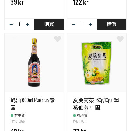
39 kr
122 kr
−
+
−
+
購買
購買
蚝油 600ml Maekrua 泰
夏桑菊茶 160g/10gx16st
国
葛仙翁 中国
有現貨
有現貨
PMSST0026
PMSTF0011