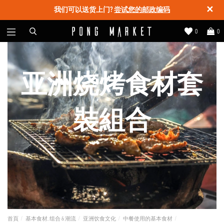
✕
我们可以送货上门?
尝试您的邮政编码
0
0
亚洲烧烤食材套
裝組合
首頁
基本食材, 组合 & 潮流
亚洲饮食文化
中餐使用的基本食材