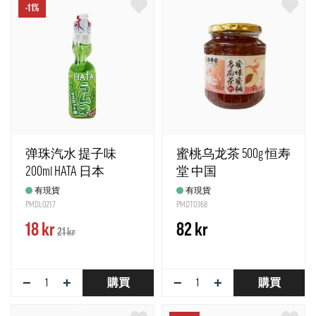
-11%
弹珠汽水 提子味
蜜桃乌龙茶 500g 恒寿
200ml HATA 日本
堂 中国
有現貨
有現貨
PMDL0217
PMDT0368
18 kr
82 kr
21 kr
−
+
−
+
購買
購買