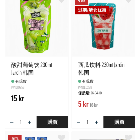
-70%
过期/清仓优惠
酸甜葡萄饮 230ml
西瓜饮料 230ml Jardin
Jardin 韩国
韩国
有現貨
有現貨
PMDJ0253
PMDL0298
保质期:
26-04-10
15 kr
5 kr
16 kr
−
+
−
+
購買
購買
-50%