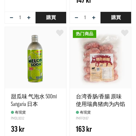
147 kr
−
+
−
+
購買
購買
热门商品
甜瓜味 气泡水 500ml
台湾香肠/香腸 原味
Sangaria 日本
使用瑞典猪肉为内馅
冷冻 约500g Tc 瑞典 -
有現貨
有現貨
PMDL0032
强推荐!
PMFF0187
33 kr
163 kr