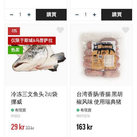
−
+
−
+
購買
購買
-11%
仅限于斯城&乌普萨拉
热卖
冷冻三文鱼头 2st/袋
台湾香肠/香腸 黑胡
挪威
椒风味 使用瑞典猪
肉为内馅 冷冻 约500g
有現貨
有現貨
PF0052
Tc - 强推荐!
PMFF0278
29 kr
163 kr
33 kr