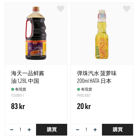
海天一品鲜酱
弹珠汽水 菠萝味
油 1,28L 中国
200ml HATA 日本
有現貨
有現貨
TSS0093-1
PMDL0007
83 kr
20 kr
−
+
−
+
購買
購買