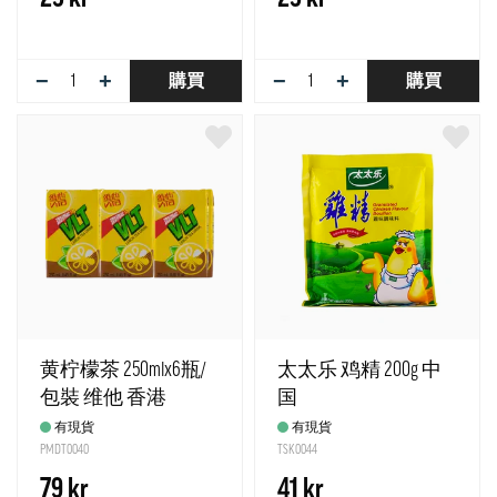
−
+
−
+
購買
購買
黄柠檬茶 250mlx6瓶/
太太乐 鸡精 200g 中
包裝 维他 香港
国
有現貨
有現貨
PMDT0040
TSK0044
79 kr
41 kr