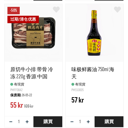
-50%
过期/清仓优惠
原切牛小排 带骨 冷
味极鲜酱油 750ml 海
冻 220g 香源 中国
天
有現貨
有現貨
PMFF0842
PMSS0005
保质期:
26-05-22
57 kr
55 kr
109 kr
−
+
−
+
購買
購買