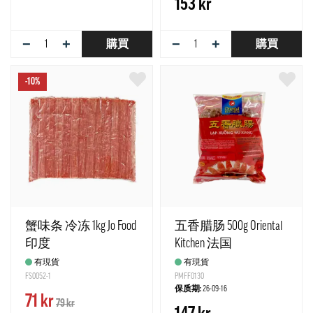
153 kr
−
+
−
+
購買
購買
-10%
蟹味条 冷冻 1kg Jo Food
五香腊肠 500g Oriental
印度
Kitchen 法国
有現貨
有現貨
FS0052-1
PMFF0130
保质期:
26-09-16
71 kr
79 kr