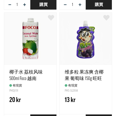
−
+
−
+
購買
購買
椰子水 荔枝风味
维多粒 果冻爽 含椰
500ml Foco 越南
果 葡萄味 150g 旺旺
中国
有現貨
有現貨
PMDJ191
PMS-SG0184
20 kr
13 kr