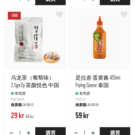
-36%
乌龙茶（葡萄味）
是拉差 蛋黄酱 455ml
2.5gx7p 茶颜悦色 中国
Flying Goose 泰国
有現貨
有現貨
PMDT0428
TSS0128
保质期:
26-08-15
保质期:
26-09-28
29 kr
59 kr
46 kr
−
+
−
+
購買
購買