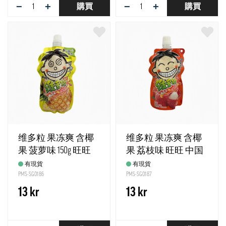
−
+
−
+
購買
購買
维多粒 果冻爽 含椰
维多粒 果冻爽 含椰
果 菠萝味 150g 旺旺
果 荔枝味 旺旺 中国
中国
有現貨
有現貨
PMS-SG0186
PMS-SG0187
13 kr
13 kr