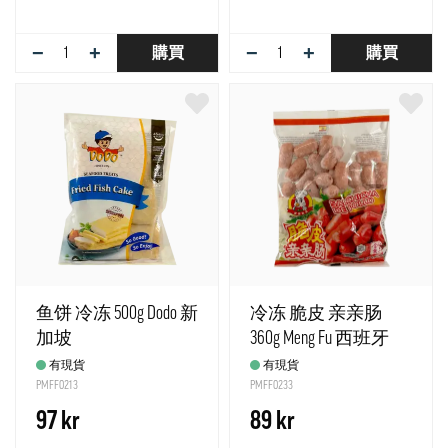
−
+
−
+
購買
購買
鱼饼 冷冻 500g Dodo 新
冷冻 脆皮 亲亲肠
加坡
360g Meng Fu 西班牙
有現貨
有現貨
PMFF0213
PMFF0233
97 kr
89 kr