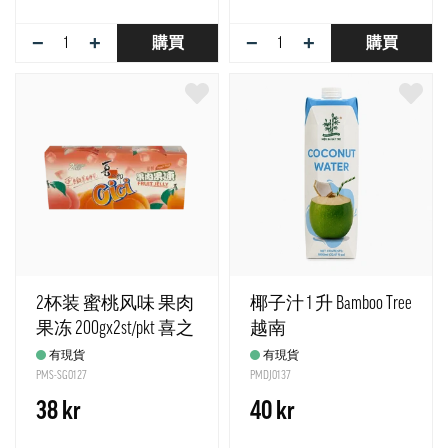
−
+
−
+
購買
購買
2杯装 蜜桃风味 果肉
椰子汁 1 升 Bamboo Tree
果冻 200gx2st/pkt 喜之
越南
郎 中国
有現貨
有現貨
PMS-SG0127
PMDJ0137
38 kr
40 kr