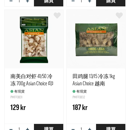
−
+
−
+
購買
購買
南美白对虾 41/50 冷
田鸡腿 13/15 冷冻 1kg
冻 700g Asian Choice 印
Asian Choice 越南
度
有現貨
有現貨
PMFF0831
PMFF0832
129 kr
187 kr
−
+
−
+
購買
購買