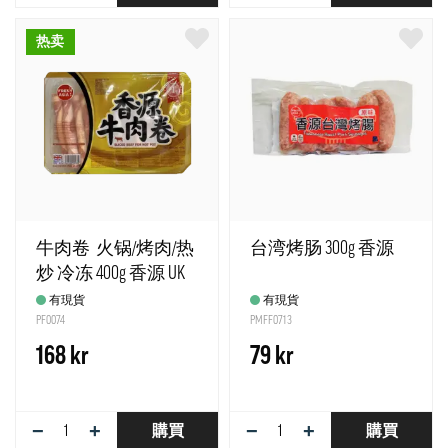
热卖
牛肉卷 火锅/烤肉/热
台湾烤肠 300g 香源
炒 冷冻 400g 香源 UK
有現貨
有現貨
PF0074
PMFF0713
168 kr
79 kr
−
+
−
+
購買
購買