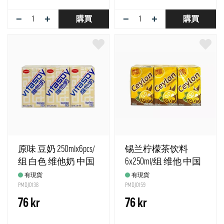
−
+
−
+
購買
購買
原味 豆奶 250mlx6pcs/
锡兰柠檬茶饮料
组 白色 维他奶 中国
6x250ml/组 维他 中国
有現貨
有現貨
PMDJ0138
PMDJ0159
76 kr
76 kr