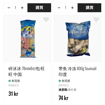
−
+
−
+
購買
購買
碎冰冰 78mlx8st/包 旺
带鱼 冷冻 800g Seamaid
旺 中国
印度
有現貨
有現貨
PMDO0133
PMFF0523
保质期:
26-11-30
31 kr
74 kr