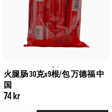
火腿肠 30克x9根/包 万德福 中
国
74 kr