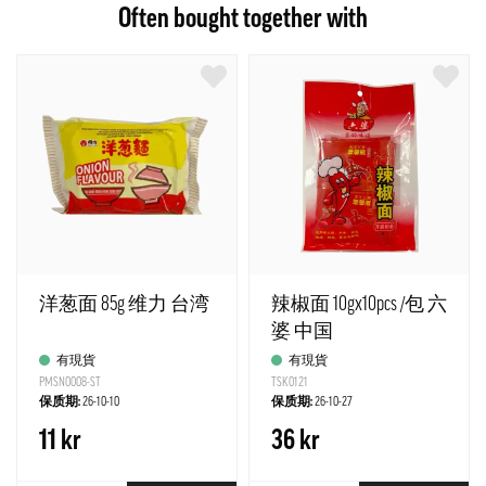
Often bought together with
洋葱面 85g 维力 台湾
辣椒面 10gx10pcs /包 六
婆 中国
有現貨
有現貨
PMSN0008-ST
TSK0121
保质期:
26-10-10
保质期:
26-10-27
11 kr
36 kr