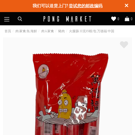
✕
我们可以送货上门?
尝试您的邮政编码
0
0
首頁
肉-家禽-魚-海鮮
肉 & 家禽
豬肉
火腿肠 30克X9根/包 万德福 中国