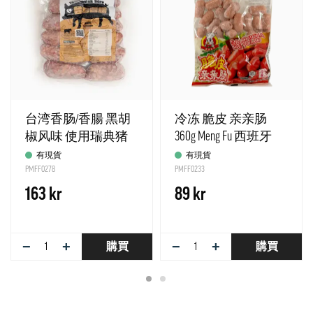
台湾香肠/香腸 黑胡
冷冻 脆皮 亲亲肠
椒风味 使用瑞典猪
360g Meng Fu 西班牙
肉为内馅 冷冻 约500g
有現貨
有現貨
Tc - 强推荐!
PMFF0278
PMFF0233
163 kr
89 kr
−
+
−
+
購買
購買