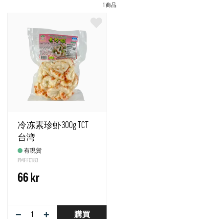
1 商品
冷冻素珍虾300g TCT
台湾
有現貨
PMFF0183
66 kr
−
+
購買