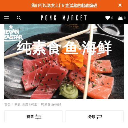
✕
我们可以送货上门?
尝试您的邮政编码
0
0
纯素食 鱼-海鲜
首頁
素食, 豆腐 & 鸡蛋
纯素食 鱼-海鲜
篩選
分類