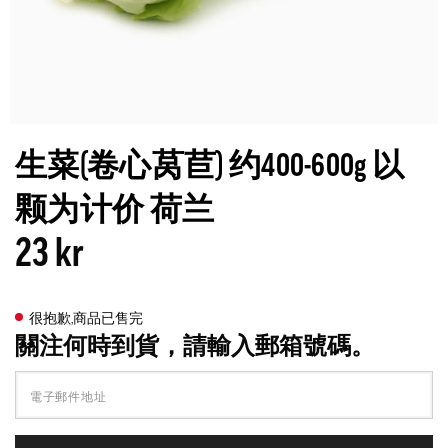
生菜(卷心莴苣) 约400-600g 以
颗为计价 荷兰
23 kr
很抱歉,商品已售完
關注何時到貨，請輸入郵箱號碼。