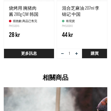
烧烤用 腌猪肉
混合芝麻油 207ml 李
酱 280g CJW 韩国
锦记 中国
很抱歉,商品已售完
有現貨
PMSS0016
PMSO0010
28 kr
44 kr
−
+
更多訊息
購買
相關商品