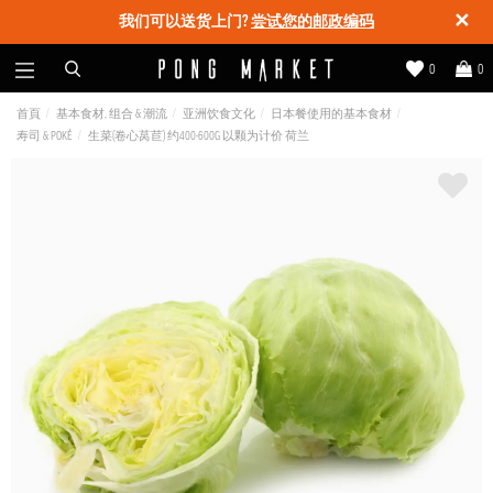
✕
我们可以送货上门?
尝试您的邮政编码
0
0
首頁
基本食材, 组合 & 潮流
亚洲饮食文化
日本餐使用的基本食材
寿司 & POKÉ
生菜(卷心莴苣) 约400-600G 以颗为计价 荷兰