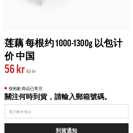
莲藕 每根约 1000-1300g 以包计
价 中国
56 kr
62 kr
很抱歉,商品已售完
關注何時到貨，請輸入郵箱號碼。
到貨通知