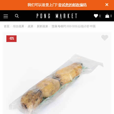
✕
我们可以送货上门?
尝试您的邮政编码
0
0
首頁
综合蔬果
蔬菜
新鮮蔬菜
莲藕 每根约 1000-1300G 以包计价 中国
-10%