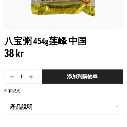
八宝粥 454g莲峰 中国
38 kr
−
+
添加到購物車
有現貨
產品說明