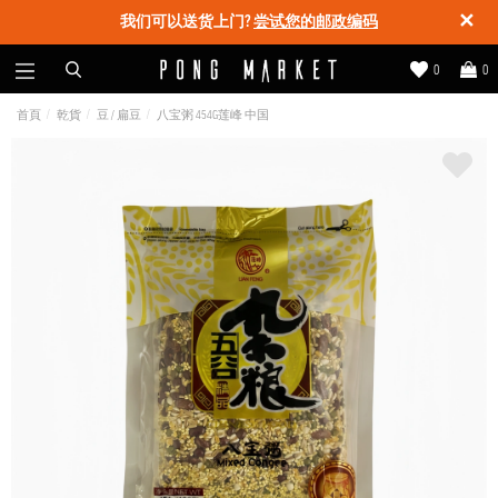
✕
我们可以送货上门?
尝试您的邮政编码
0
0
首頁
乾貨
豆 / 扁豆
八宝粥 454G莲峰 中国