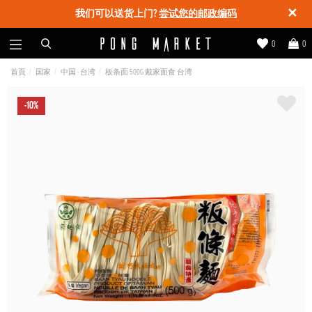
✕
我们可以送货上门?
尝试您的邮政编码
0
0
首頁
国家
中国 - 台湾
板条面 500G 戴家面食 台湾
-10%