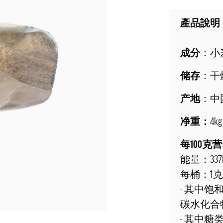
產品說明
成分
：小麦
储存
：干
产地
：中
净重：
4kg
每100克
能量：337kca
每桶：1
- 其中饱
碳水化合
- 其中糖类