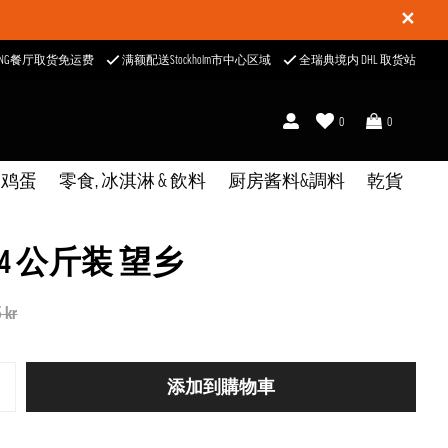
✕
ONG餐厅取货免运费
满额配送Stockholm市中心区域
全瑞典境内 DHL 取货站
0
0
& 鸡蛋
零食, 冰淇淋 & 飲料
厨房酱料&調料
乾貨
4 公斤装 望乡
 kr
添加到購物車