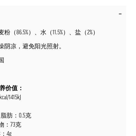
粉（86.5%）、水（11.5%）、盐（2%）
燥阴凉，避免阳光照射。
国
营养价值：
l/1415kJ
克
和脂肪：0.5克
物：73克
：4g