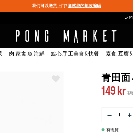
我们可以送货上门?
尝试您的邮政编码
P
果
肉-家禽-魚-海鮮
點心,手工美食 & 快餐
素食, 豆腐 
青田面 
149 kr
175
−
+
有現貨