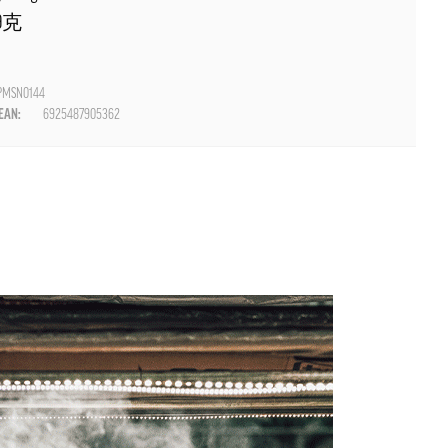
9克
MSN0144
AN:
6925487905362