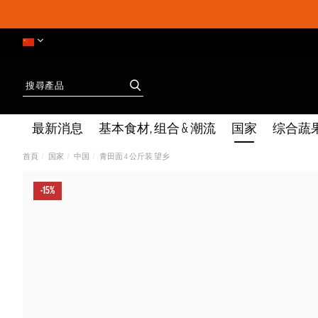
最新消息
基本食材, 组合 & 潮流
国家
综合蔬
首頁
国家
中国
青田面 4 公斤装 望乡
-15%