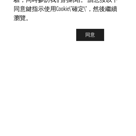
驗，同時參訪我們的網站。 請您按以下
同意鍵指示使用Cookie\“確定\”，然後繼續
瀏覽。
同意
聯繫我們
info@pongmarket.se
Svarvarvägen 12
132 38 Saltsjö-Boo
Pong Market AB
Org.nr 559008-7481