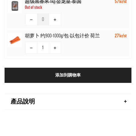
超级黑香米 1kg 金龙皇 泰国
57 kr/st
Out of stock
胡萝卜 约900-1000g/包-以包计价 荷兰
27 kr/st
添加到購物車
產品說明