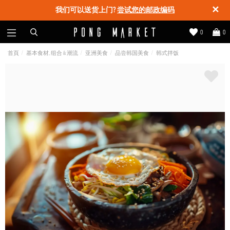
✕
我们可以送货上门?
尝试您的邮政编码
0
0
首頁
基本食材, 组合 & 潮流
亚洲美食
品尝韩国美食
韩式拌饭