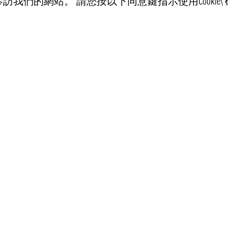
訪我們的網站。 請您按以下同意鍵指示使用Cookie\“
客戶服務
訊息
Recept
运输条例
個資管理規範
常见问题解答
購買條例
送货上门斯德哥尔
連絡我們
如何購買
關於PONG MARKET
我们是否能送货上