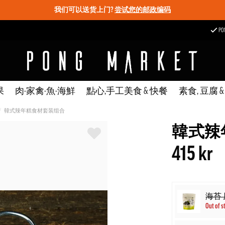
我们可以送货上门?
尝试您的邮政编码
P
果
肉-家禽-魚-海鮮
點心,手工美食 & 快餐
素食, 豆腐 
韓式辣年糕食材套装组合
韓式辣
415 kr
海苔 原
Out of s