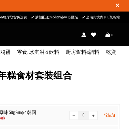
✕
ONG餐厅取货免运费
满额配送Stockholm市中心区域
全瑞典境内 DHL 取货站
0
0
& 鸡蛋
零食, 冰淇淋 & 飲料
厨房酱料&調料
乾貨
年糕食材套装组合
味 50g Sempio 韩国
42 kr/st
tock