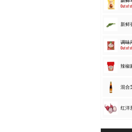
新鲜 
Out of s
新鲜香
调味用
Out of s
辣椒酱 5
混合芝
红洋葱