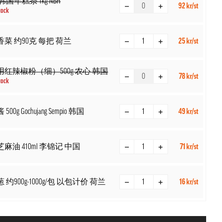
韩国年糕条 1kg NBH
92 kr/st
tock
菜 约90克 每把 荷兰
25 kr/st
红辣椒粉（细）500g 农心 韩国
78 kr/st
tock
00g Gochujang Sempio 韩国
49 kr/st
麻油 410ml 李锦记 中国
71 kr/st
 约900g-1000g/包 以包计价 荷兰
16 kr/st