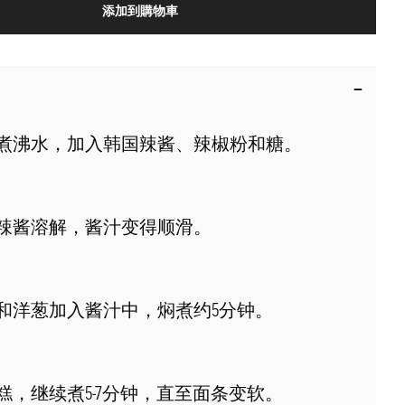
添加到購物車
煮沸水，加入韩国辣酱、辣椒粉和糖。
辣酱溶解，酱汁变得顺滑。
和洋葱加入酱汁中，焖煮约5分钟。
糕，继续煮5-7分钟，直至面条变软。