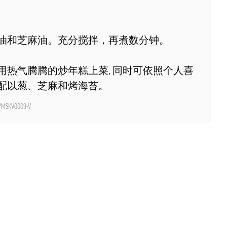
油和芝麻油。充分搅拌，再煮数分钟。
用热气腾腾的炒年糕上菜, 同时可依照个人喜
配以葱、芝麻和烤海苔。
MSKV0009-V