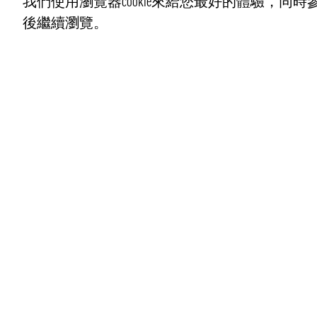
我們使用瀏覽器cookie來給您最好的體驗，同時參
後繼續瀏覽。
聯繫我們
info@pongmarket.se
Svarvarvägen 12
132 38 Saltsjö-Boo
Pong Market AB
Org.nr 559008-7481