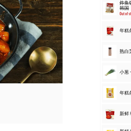
炸鱼饼
韩国
Out of s
年糕条 
熟白芝
小葱 
年糕条 5
新鲜 韩