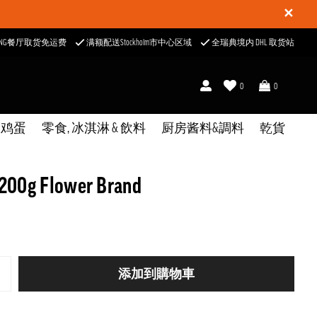
✕
ONG餐厅取货免运费
满额配送Stockholm市中心区域
全瑞典境内 DHL 取货站
0
0
& 鸡蛋
零食, 冰淇淋 & 飲料
厨房酱料&調料
乾貨
g Flower Brand
添加到購物車