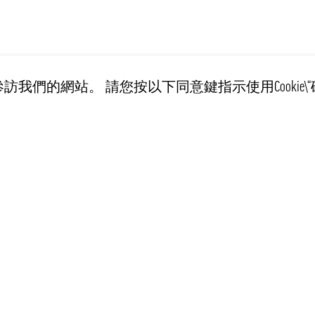
訪我們的網站。 請您按以下同意鍵指示使用Cookie\“
客戶服務
訊息
Recept
运输条例
個資管理規範
常见问题解答
購買條例
送货上门斯德哥尔
連絡我們
如何購買
關於PONG MARKET