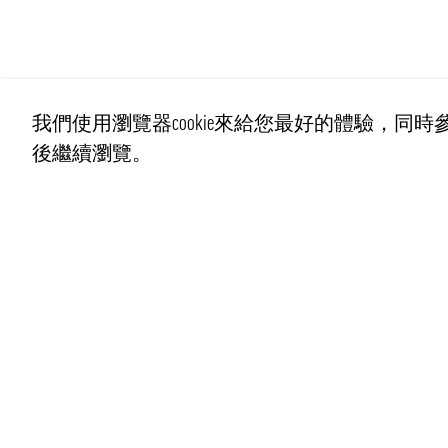
我們使用瀏覽器cookie來給您最好的體驗，同時參
後繼續瀏覽。
聯繫我們
info@pongmarket.se
Svarvarvägen 12
132 38 Saltsjö-Boo
Pong Market AB
Org.nr 559008-7481