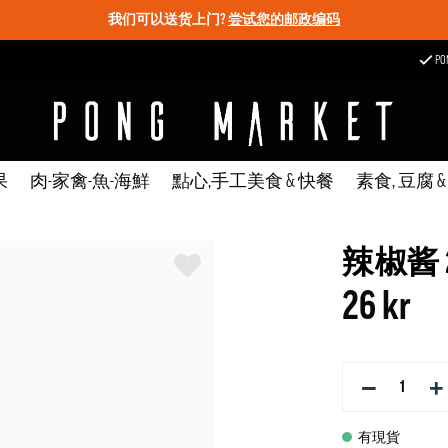
我们可以送货上门?
尝试您的邮政编码
P
果
肉-家禽-魚-海鮮
點心,手工美食 & 快餐
素食, 豆腐 
辣椒酱 200
26 kr
−
+
有現貨