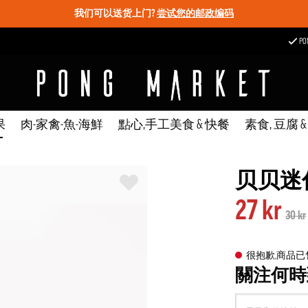
我们可以送货上门?
尝试您的邮政编码
P
果
肉-家禽-魚-海鮮
點心,手工美食 & 快餐
素食, 豆腐 
贝贝迷你
27 kr
30 kr
很抱歉,商品
關注何時