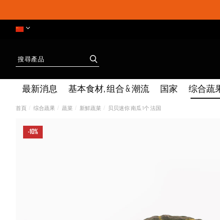
最新消息
基本食材, 组合 & 潮流
国家
综合蔬
首頁
综合蔬果
蔬菜
新鮮蔬菜
贝贝迷你 南瓜 1个 法国
-10%