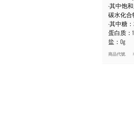
-其中饱和脂
碳水化合物
-其中糖：2
蛋白质：1
盐：0g
商品代號.
K