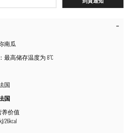
到貨通知
你南瓜
：最高储存温度为 8°C
法国
法国
克营养价值
/26kcal
g