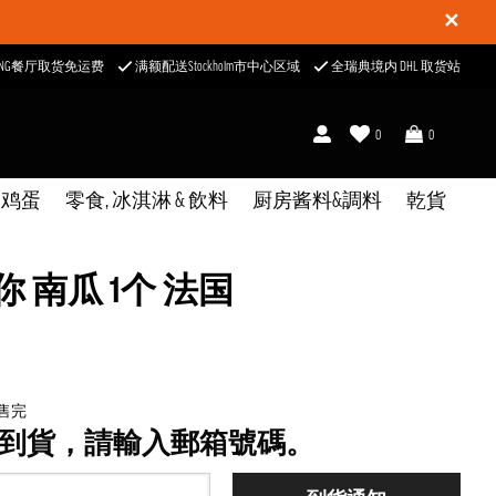
✕
ONG餐厅取货免运费
满额配送Stockholm市中心区域
全瑞典境内 DHL 取货站
0
0
& 鸡蛋
零食, 冰淇淋 & 飲料
厨房酱料&調料
乾貨
 南瓜 1个 法国
已售完
到貨，請輸入郵箱號碼。