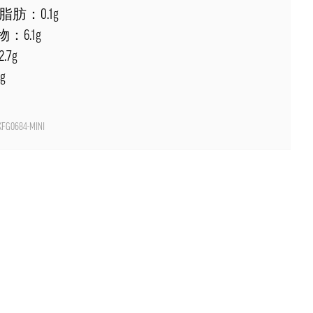
肪：0.1g
：6.1g
.7g
g
FG0684-MINI