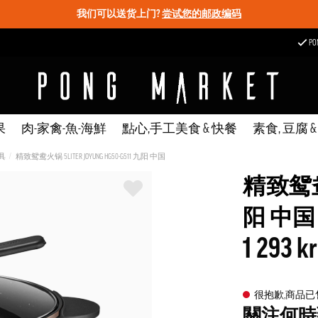
我们可以送货上门?
尝试您的邮政编码
P
果
肉-家禽-魚-海鮮
點心,手工美食 & 快餐
素食, 豆腐 
具
精致鸳鸯火锅 5LITER JOYUNG HG50-G511 九阳 中国
精致鸳鸯火锅
阳 中国
1 293 kr
很抱歉,商品
關注何時