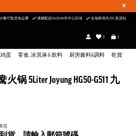
✕
ONG餐厅取货免运费
满额配送Stockholm市中心区域
全瑞典境内 DHL 取货站
0
0
& 鸡蛋
零食, 冰淇淋 & 飲料
厨房酱料&調料
乾貨
 5Liter Joyung HG50-G511 九
已售完
到貨，請輸入郵箱號碼。