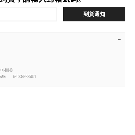
到貨通知
MKM0148
AN:
6953349835021