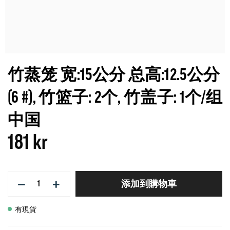
竹蒸笼 宽:15公分 总高:12.5公分
(6 #), 竹篮子: 2个, 竹盖子: 1个/组
中国
181 kr
−
+
添加到購物車
有現貨