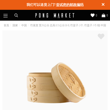
✕
我们可以送货上门?
尝试您的邮政编码
0
0
首頁
国家
中国
竹蒸笼 宽:15公分 总高:12.5公分 (6 #), 竹篮子: 2个, 竹盖子: 1个/组 中国